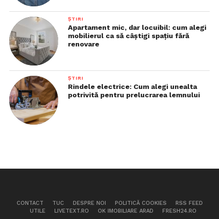
ȘTIRI
Apartament mic, dar locuibil: cum alegi
mobilierul ca să câștigi spațiu fără
renovare
ȘTIRI
Rindele electrice: Cum alegi unealta
potrivită pentru prelucrarea lemnului
CONTACT
TUC
DESPRE NOI
POLITICĂ COOKIES
RSS FEED
UTILE
LIVETEXT.RO
OK IMOBILIARE ARAD
FRESH24.RO