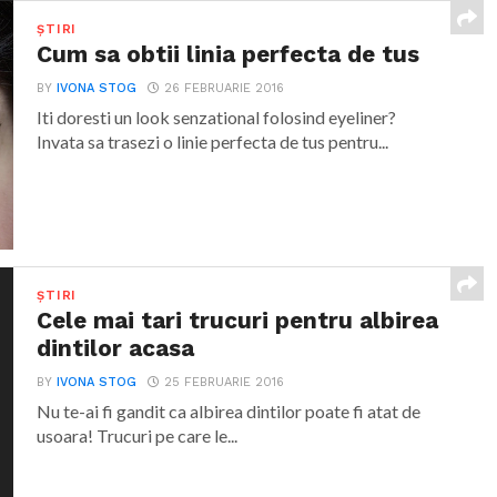
ȘTIRI
Cum sa obtii linia perfecta de tus
BY
IVONA STOG
26 FEBRUARIE 2016
Iti doresti un look senzational folosind eyeliner?
Invata sa trasezi o linie perfecta de tus pentru...
ȘTIRI
Cele mai tari trucuri pentru albirea
dintilor acasa
BY
IVONA STOG
25 FEBRUARIE 2016
Nu te-ai fi gandit ca albirea dintilor poate fi atat de
usoara! Trucuri pe care le...