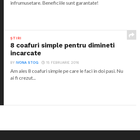
infrumusetare. Beneficiile sunt garantate!
ȘTIRI
8 coafuri simple pentru dimineti
incarcate
BY
IVONA STOG
15 FEBRUARIE 2016
Am ales 8 coafuri simple pe care le faci in doi pasi. Nu
ai fi crezut...