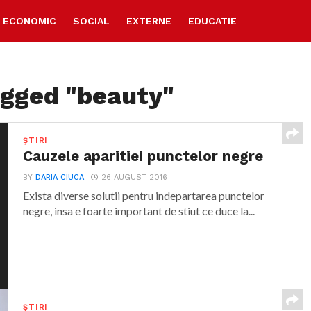
ECONOMIC
SOCIAL
EXTERNE
EDUCATIE
agged "beauty"
ȘTIRI
Cauzele aparitiei punctelor negre
BY
DARIA CIUCA
26 AUGUST 2016
Exista diverse solutii pentru indepartarea punctelor
negre, insa e foarte important de stiut ce duce la...
ȘTIRI