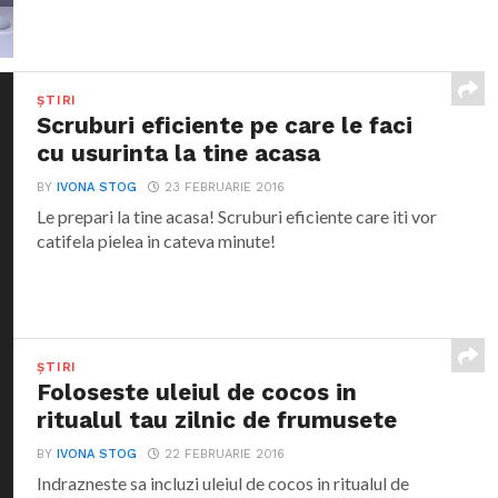
ȘTIRI
Scruburi eficiente pe care le faci
cu usurinta la tine acasa
BY
IVONA STOG
23 FEBRUARIE 2016
Le prepari la tine acasa! Scruburi eficiente care iti vor
catifela pielea in cateva minute!
ȘTIRI
Foloseste uleiul de cocos in
ritualul tau zilnic de frumusete
BY
IVONA STOG
22 FEBRUARIE 2016
Indrazneste sa incluzi uleiul de cocos in ritualul de