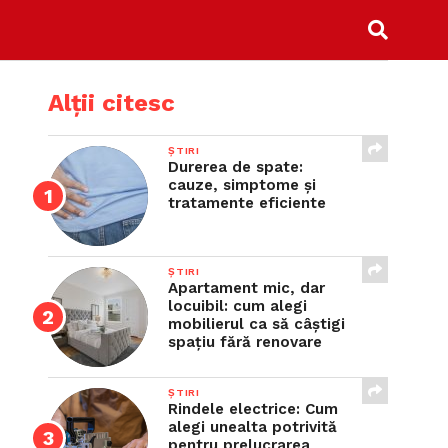
Alții citesc
ȘTIRI
Durerea de spate:
cauze, simptome și
tratamente eficiente
ȘTIRI
Apartament mic, dar
locuibil: cum alegi
mobilierul ca să câștigi
spațiu fără renovare
ȘTIRI
Rindele electrice: Cum
alegi unealta potrivită
pentru prelucrarea