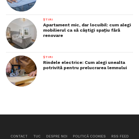
ȘTIRI
Apartament mic, dar locuibil: cum alegi
mobilierul ca să câștigi spațiu fără
renovare
ȘTIRI
Rindele electrice: Cum alegi unealta
potrivită pentru prelucrarea lemnului
CONTACT
TUC
DESPRE NOI
POLITICĂ COOKIES
RSS FEED