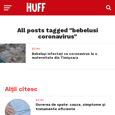
All posts tagged "bebelusi
coronavirus"
ȘTIRI
Bebeluși infectați cu coronavirus la o
maternitate din Timișoara
Alții citesc
ȘTIRI
Durerea de spate: cauze, simptome și
tratamente eficiente