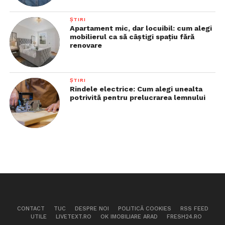
ȘTIRI
Apartament mic, dar locuibil: cum alegi
mobilierul ca să câștigi spațiu fără
renovare
ȘTIRI
Rindele electrice: Cum alegi unealta
potrivită pentru prelucrarea lemnului
CONTACT
TUC
DESPRE NOI
POLITICĂ COOKIES
RSS FEED
UTILE
LIVETEXT.RO
OK IMOBILIARE ARAD
FRESH24.RO