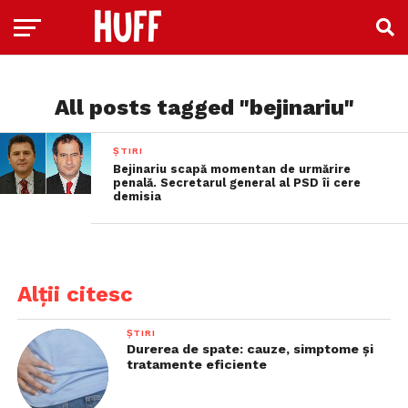
All posts tagged "bejinariu"
ȘTIRI
Bejinariu scapă momentan de urmărire
penală. Secretarul general al PSD îi cere
demisia
Alții citesc
ȘTIRI
Durerea de spate: cauze, simptome și
tratamente eficiente