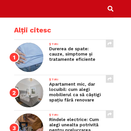
Alții citesc
ȘTIRI
Durerea de spate:
cauze, simptome și
tratamente eficiente
ȘTIRI
Apartament mic, dar
locuibil: cum alegi
mobilierul ca să câștigi
spațiu fără renovare
ȘTIRI
Rindele electrice: Cum
alegi unealta potrivită
pentru prelucrarea