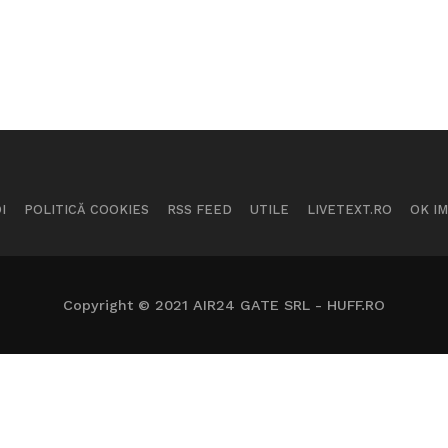
I
POLITICĂ COOKIES
RSS FEED
UTILE
LIVETEXT.RO
OK I
Copyright © 2021 AIR24 GATE SRL - HUFF.RO