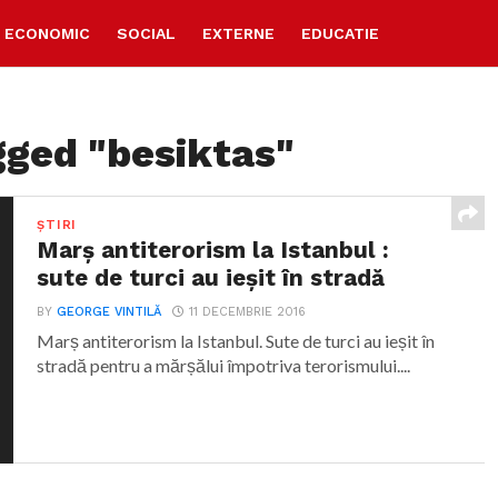
ECONOMIC
SOCIAL
EXTERNE
EDUCATIE
gged "besiktas"
ȘTIRI
Marș antiterorism la Istanbul :
sute de turci au ieșit în stradă
BY
GEORGE VINTILĂ
11 DECEMBRIE 2016
Marș antiterorism la Istanbul. Sute de turci au ieșit în
stradă pentru a mărșălui împotriva terorismului....