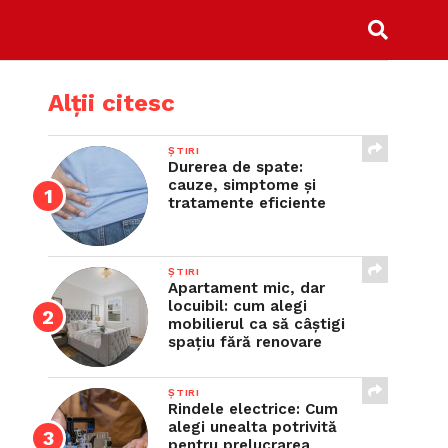
Alții citesc
ȘTIRI
Durerea de spate:
cauze, simptome și
tratamente eficiente
ȘTIRI
Apartament mic, dar
locuibil: cum alegi
mobilierul ca să câștigi
spațiu fără renovare
ȘTIRI
Rindele electrice: Cum
alegi unealta potrivită
pentru prelucrarea