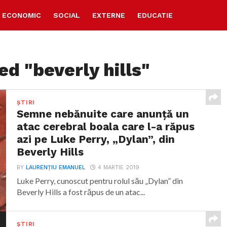
ECONOMIC
SOCIAL
EXTERNE
EDUCATIE
ed "beverly hills"
ȘTIRI
Semne nebănuite care anunță un
atac cerebral boala care l-a răpus
azi pe Luke Perry, „Dylan”, din
Beverly Hills
BY
LAURENȚIU EMANUEL
4 MARTIE 2019
Luke Perry, cunoscut pentru rolul său „Dylan” din
Beverly Hills a fost răpus de un atac...
ȘTIRI