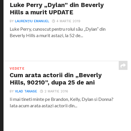
Luke Perry „Dylan” din Beverly
Hills a murit UPDATE
BY
LAURENȚIU EMANUEL
4 MARTIE 2019
Luke Perry, cunoscut pentru rolul său „Dylan” din
Beverly Hills a murit astazi, la 52 de...
VEDETE
Cum arata actorii din „Beverly
Hills, 90210”, dupa 25 de ani
BY
VLAD TANASE
2 MARTIE 2016
Ii mai tineti minte pe Brandon, Kelly, Dylan si Donna?
Iata acum arata astazi actorii din...