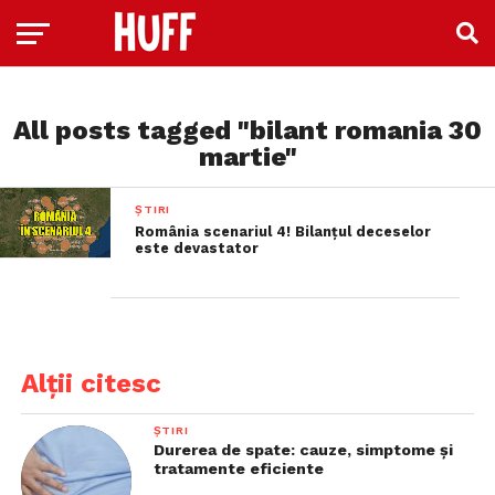
All posts tagged "bilant romania 30
martie"
ȘTIRI
România scenariul 4! Bilanțul deceselor
este devastator
Alții citesc
ȘTIRI
Durerea de spate: cauze, simptome și
tratamente eficiente