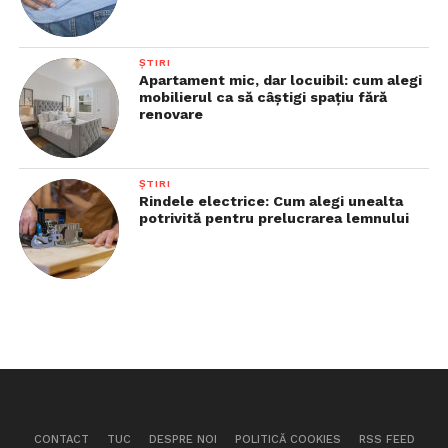
ȘTIRI
Apartament mic, dar locuibil: cum alegi
mobilierul ca să câștigi spațiu fără
renovare
ȘTIRI
Rindele electrice: Cum alegi unealta
potrivită pentru prelucrarea lemnului
CONTACT
TUC
DESPRE NOI
POLITICĂ COOKIES
RSS FEED