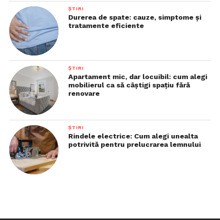
ȘTIRI
Durerea de spate: cauze, simptome și
tratamente eficiente
ȘTIRI
Apartament mic, dar locuibil: cum alegi
mobilierul ca să câștigi spațiu fără
renovare
ȘTIRI
Rindele electrice: Cum alegi unealta
potrivită pentru prelucrarea lemnului