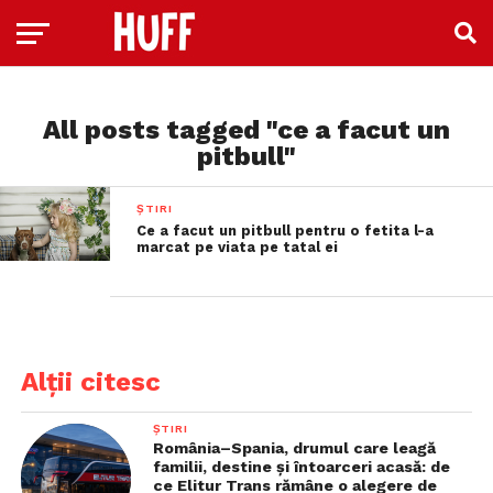
All posts tagged "ce a facut un
pitbull"
ȘTIRI
Ce a facut un pitbull pentru o fetita l-a
marcat pe viata pe tatal ei
Alții citesc
ȘTIRI
România–Spania, drumul care leagă
familii, destine și întoarceri acasă: de
ce Elitur Trans rămâne o alegere de