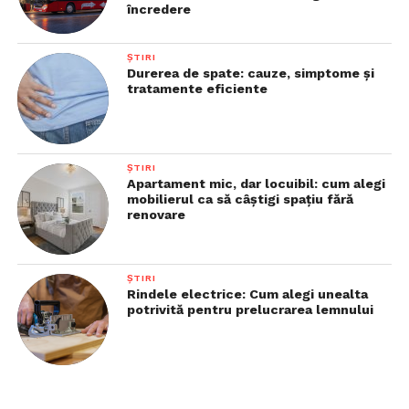
încredere
ȘTIRI
Durerea de spate: cauze, simptome și
tratamente eficiente
ȘTIRI
Apartament mic, dar locuibil: cum alegi
mobilierul ca să câștigi spațiu fără
renovare
ȘTIRI
Rindele electrice: Cum alegi unealta
potrivită pentru prelucrarea lemnului