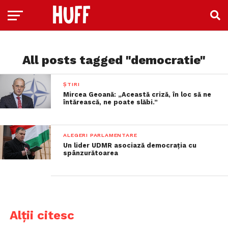
All posts tagged "democratie"
ȘTIRI
Mircea Geoană: „Această criză, în loc să ne
întărească, ne poate slăbi.”
ALEGERI PARLAMENTARE
Un lider UDMR asociază democrația cu
spânzurătoarea
Alții citesc