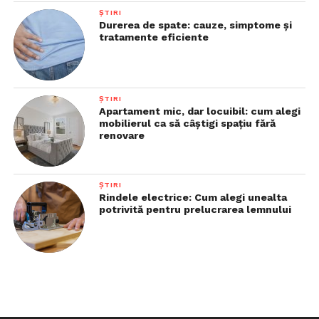
ȘTIRI
Durerea de spate: cauze, simptome și
tratamente eficiente
ȘTIRI
Apartament mic, dar locuibil: cum alegi
mobilierul ca să câștigi spațiu fără
renovare
ȘTIRI
Rindele electrice: Cum alegi unealta
potrivită pentru prelucrarea lemnului