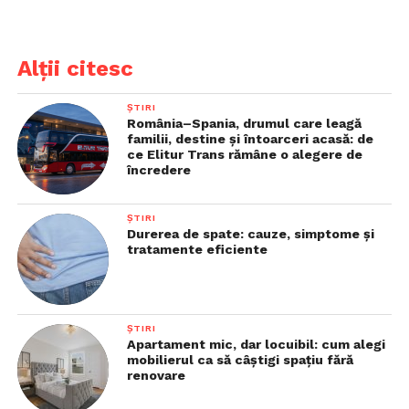
Alții citesc
ȘTIRI
România–Spania, drumul care leagă
familii, destine și întoarceri acasă: de
ce Elitur Trans rămâne o alegere de
încredere
ȘTIRI
Durerea de spate: cauze, simptome și
tratamente eficiente
ȘTIRI
Apartament mic, dar locuibil: cum alegi
mobilierul ca să câștigi spațiu fără
renovare