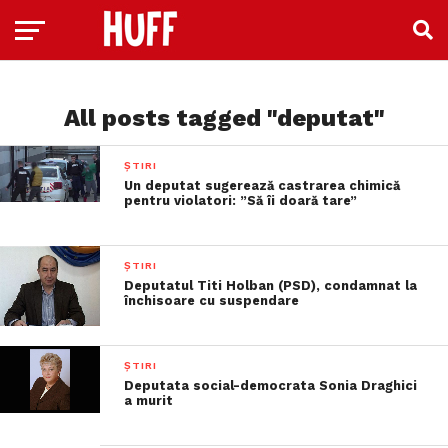
All posts tagged "deputat"
ȘTIRI
Un deputat sugerează castrarea chimică
pentru violatori: ”Să îi doară tare”
ȘTIRI
Deputatul Titi Holban (PSD), condamnat la
închisoare cu suspendare
ȘTIRI
Deputata social-democrata Sonia Draghici
a murit