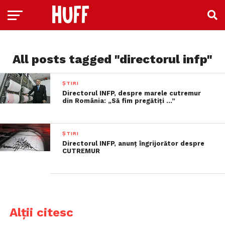
All posts tagged "directorul infp"
ȘTIRI
Directorul INFP, despre marele cutremur
din România: „Să fim pregătiţi …”
ȘTIRI
Directorul INFP, anunţ îngrijorător despre
CUTREMUR
Alții citesc