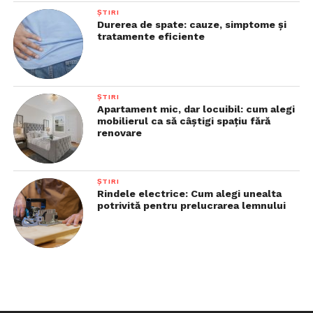
ȘTIRI
Durerea de spate: cauze, simptome și
tratamente eficiente
ȘTIRI
Apartament mic, dar locuibil: cum alegi
mobilierul ca să câștigi spațiu fără
renovare
ȘTIRI
Rindele electrice: Cum alegi unealta
potrivită pentru prelucrarea lemnului