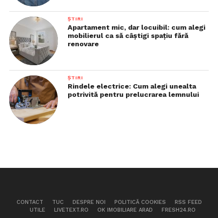
ȘTIRI
Apartament mic, dar locuibil: cum alegi
mobilierul ca să câștigi spațiu fără
renovare
ȘTIRI
Rindele electrice: Cum alegi unealta
potrivită pentru prelucrarea lemnului
CONTACT
TUC
DESPRE NOI
POLITICĂ COOKIES
RSS FEED
UTILE
LIVETEXT.RO
OK IMOBILIARE ARAD
FRESH24.RO