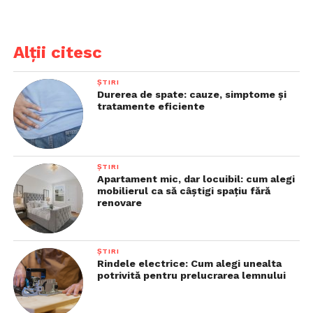
Alții citesc
ȘTIRI
Durerea de spate: cauze, simptome și
tratamente eficiente
ȘTIRI
Apartament mic, dar locuibil: cum alegi
mobilierul ca să câștigi spațiu fără
renovare
ȘTIRI
Rindele electrice: Cum alegi unealta
potrivită pentru prelucrarea lemnului