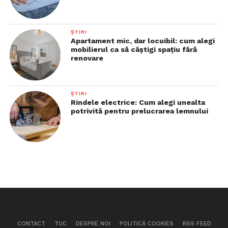
ȘTIRI
Apartament mic, dar locuibil: cum alegi
mobilierul ca să câștigi spațiu fără
renovare
ȘTIRI
Rindele electrice: Cum alegi unealta
potrivită pentru prelucrarea lemnului
CONTACT
TUC
DESPRE NOI
POLITICĂ COOKIES
RSS FEED