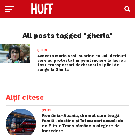
All posts tagged "gherla"
ȘTIRI
Avocata Maria Vasii sustine ca unii detinuti
care au protestat in penitenciare la Iasi au
fost transportati dezbracati si plini de
sange la Gherla
Alții citesc
ȘTIRI
România–Spania, drumul care leagă
familii, destine și întoarceri acasă: de
ce Elitur Trans rămâne o alegere de
încredere