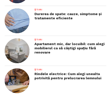
ȘTIRI
Durerea de spate: cauze, simptome și
tratamente eficiente
ȘTIRI
Apartament mic, dar locuibil: cum alegi
mobilierul ca să câștigi spațiu fără
renovare
ȘTIRI
Rindele electrice: Cum alegi unealta
potrivită pentru prelucrarea lemnului