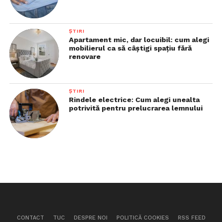
ȘTIRI
Apartament mic, dar locuibil: cum alegi
mobilierul ca să câștigi spațiu fără
renovare
ȘTIRI
Rindele electrice: Cum alegi unealta
potrivită pentru prelucrarea lemnului
CONTACT
TUC
DESPRE NOI
POLITICĂ COOKIES
RSS FEED