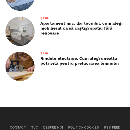
ȘTIRI
Apartament mic, dar locuibil: cum alegi
mobilierul ca să câștigi spațiu fără
renovare
ȘTIRI
Rindele electrice: Cum alegi unealta
potrivită pentru prelucrarea lemnului
CONTACT
TUC
DESPRE NOI
POLITICĂ COOKIES
RSS FEED