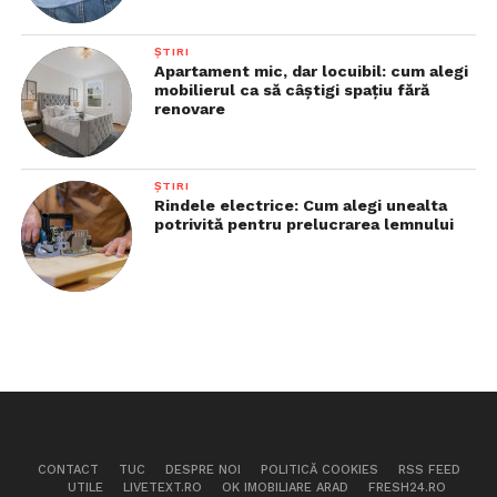
ȘTIRI
Apartament mic, dar locuibil: cum alegi
mobilierul ca să câștigi spațiu fără
renovare
ȘTIRI
Rindele electrice: Cum alegi unealta
potrivită pentru prelucrarea lemnului
CONTACT
TUC
DESPRE NOI
POLITICĂ COOKIES
RSS FEED
UTILE
LIVETEXT.RO
OK IMOBILIARE ARAD
FRESH24.RO