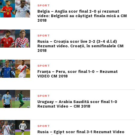
SPORT
Belgia – Anglia scor final 2-0 și rezumat
video: Belgienii au câștigat finala mică a CM
2018
SPORT
Rusia – Croaţia scor live 2-2 (3-4 d.l.d)
Rezumat video. Croaţii, în semifinalele CM
2018
SPORT
Franța – Peru, scor final 1-0 – Rezumat
VIDEO CM 2018
SPORT
Uruguay – Arabia Saudită scor final 1-0
Rezumat Video – CM 2018
SPORT
Rusia – Egipt scor final 3-1 Rezumat Video