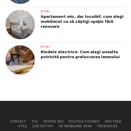
ȘTIRI
Apartament mic, dar locuibil: cum alegi
mobilierul ca să câștigi spațiu fără
renovare
ȘTIRI
Rindele electrice: Cum alegi unealta
potrivită pentru prelucrarea lemnului
CONTACT
TUC
DESPRE NOI
POLITICĂ COOKIES
RSS FEED
UTILE
LIVETEXT.RO
OK IMOBILIARE ARAD
FRESH24.RO