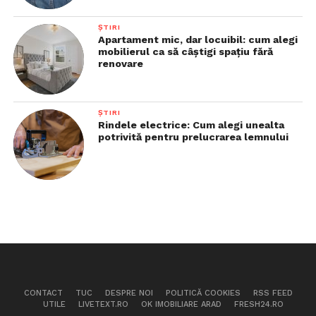
ȘTIRI
Apartament mic, dar locuibil: cum alegi
mobilierul ca să câștigi spațiu fără
renovare
ȘTIRI
Rindele electrice: Cum alegi unealta
potrivită pentru prelucrarea lemnului
CONTACT
TUC
DESPRE NOI
POLITICĂ COOKIES
RSS FEED
UTILE
LIVETEXT.RO
OK IMOBILIARE ARAD
FRESH24.RO