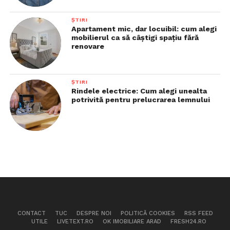
ȘTIRI
Apartament mic, dar locuibil: cum alegi
mobilierul ca să câștigi spațiu fără
renovare
ȘTIRI
Rindele electrice: Cum alegi unealta
potrivită pentru prelucrarea lemnului
CONTACT
TUC
DESPRE NOI
POLITICĂ COOKIES
RSS FEED
UTILE
LIVETEXT.RO
OK IMOBILIARE ARAD
FRESH24.RO