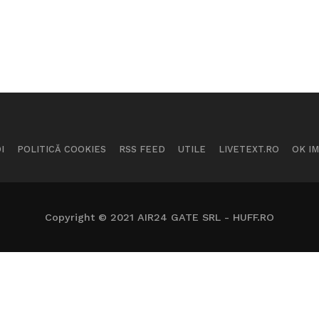
I
POLITICĂ COOKIES
RSS FEED
UTILE
LIVETEXT.RO
OK I
Copyright © 2021 AIR24 GATE SRL - HUFF.RO