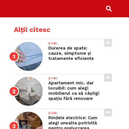
Alții citesc
ȘTIRI
Durerea de spate:
cauze, simptome și
tratamente eficiente
ȘTIRI
Apartament mic, dar
locuibil: cum alegi
mobilierul ca să câștigi
spațiu fără renovare
ȘTIRI
Rindele electrice: Cum
alegi unealta potrivită
pentru prelucrarea