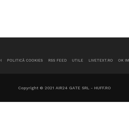
I
POLITICĂ COOKIES
RSS FEED
UTILE
LIVETEXT.RO
OK I
Copyright © 2021 AIR24 GATE SRL - HUFF.RO