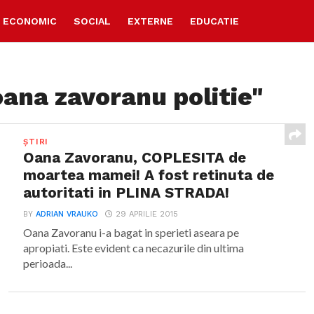
ECONOMIC
SOCIAL
EXTERNE
EDUCATIE
oana zavoranu politie"
ȘTIRI
Oana Zavoranu, COPLESITA de
moartea mamei! A fost retinuta de
autoritati in PLINA STRADA!
BY
ADRIAN VRAUKO
29 APRILIE 2015
Oana Zavoranu i-a bagat in sperieti aseara pe
apropiati. Este evident ca necazurile din ultima
perioada...