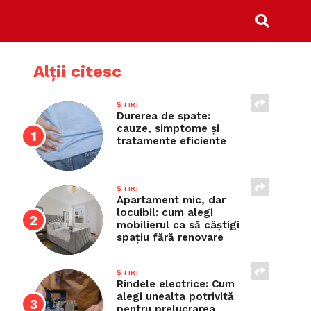
Alții citesc
ȘTIRI
Durerea de spate:
cauze, simptome și
tratamente eficiente
ȘTIRI
Apartament mic, dar
locuibil: cum alegi
mobilierul ca să câștigi
spațiu fără renovare
ȘTIRI
Rindele electrice: Cum
alegi unealta potrivită
pentru prelucrarea