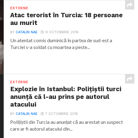
EXTERNE
Atac terorist în Turcia: 18 persoane
au murit
BY
CATALIN NAE
9 OCTOMBRIE 2016
Un atentat comis duminică în partea de sud-est a
Turciei s-a soldat cu moartea a peste...
EXTERNE
Explozie în Istanbul: Polițiștii turci
anunță că l-au prins pe autorul
atacului
BY
CATALIN NAE
7 OCTOMBRIE 2016
Polițiștii din Turcia au anunțat că au arestat un suspect
care ar fi autorul atacului din...