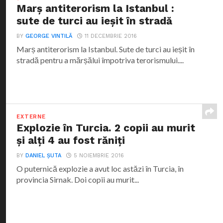
Marș antiterorism la Istanbul :
sute de turci au ieșit în stradă
BY
GEORGE VINTILĂ
11 DECEMBRIE 2016
Marș antiterorism la Istanbul. Sute de turci au ieșit în
stradă pentru a mărșălui împotriva terorismului....
EXTERNE
Explozie în Turcia. 2 copii au murit
şi alţi 4 au fost răniţi
BY
DANIEL ȘUTA
5 NOIEMBRIE 2016
O puternică explozie a avut loc astăzi în Turcia, în
provincia Sirnak. Doi copii au murit...