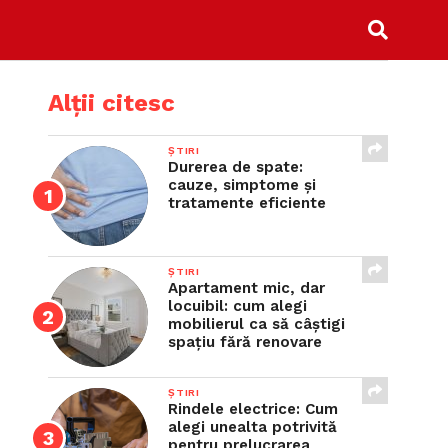
Alții citesc
ȘTIRI
Durerea de spate:
cauze, simptome și
tratamente eficiente
ȘTIRI
Apartament mic, dar
locuibil: cum alegi
mobilierul ca să câștigi
spațiu fără renovare
ȘTIRI
Rindele electrice: Cum
alegi unealta potrivită
pentru prelucrarea