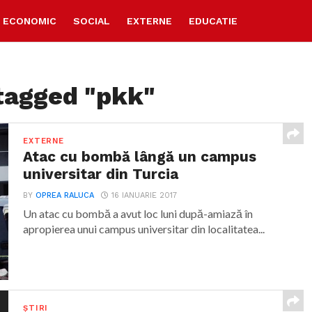
ECONOMIC
SOCIAL
EXTERNE
EDUCATIE
 tagged "pkk"
EXTERNE
Atac cu bombă lângă un campus
universitar din Turcia
BY
OPREA RALUCA
16 IANUARIE 2017
Un atac cu bombă a avut loc luni după-amiază în
apropierea unui campus universitar din localitatea...
ȘTIRI