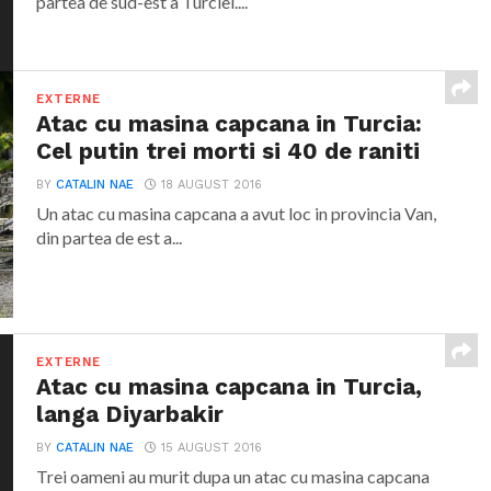
partea de sud-est a Turciei....
EXTERNE
Atac cu masina capcana in Turcia:
Cel putin trei morti si 40 de raniti
BY
CATALIN NAE
18 AUGUST 2016
Un atac cu masina capcana a avut loc in provincia Van,
din partea de est a...
EXTERNE
Atac cu masina capcana in Turcia,
langa Diyarbakir
BY
CATALIN NAE
15 AUGUST 2016
Trei oameni au murit dupa un atac cu masina capcana