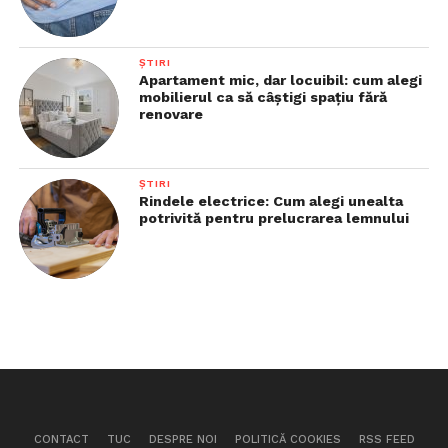
ȘTIRI
Apartament mic, dar locuibil: cum alegi
mobilierul ca să câștigi spațiu fără
renovare
ȘTIRI
Rindele electrice: Cum alegi unealta
potrivită pentru prelucrarea lemnului
CONTACT
TUC
DESPRE NOI
POLITICĂ COOKIES
RSS FEED