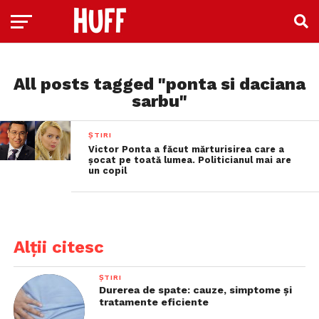
All posts tagged "ponta si daciana
sarbu"
ȘTIRI
Victor Ponta a făcut mărturisirea care a
șocat pe toată lumea. Politicianul mai are
un copil
Alții citesc
ȘTIRI
Durerea de spate: cauze, simptome și
tratamente eficiente