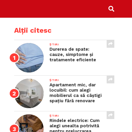
Alții citesc
ȘTIRI
Durerea de spate:
cauze, simptome și
tratamente eficiente
ȘTIRI
Apartament mic, dar
locuibil: cum alegi
mobilierul ca să câștigi
spațiu fără renovare
ȘTIRI
Rindele electrice: Cum
alegi unealta potrivită
pentru prelucrarea