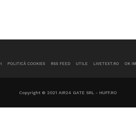
I
POLITICĂ COOKIES
RSS FEED
UTILE
LIVETEXT.RO
OK I
Copyright © 2021 AIR24 GATE SRL - HUFF.RO