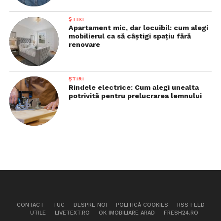
ȘTIRI
Apartament mic, dar locuibil: cum alegi
mobilierul ca să câștigi spațiu fără
renovare
ȘTIRI
Rindele electrice: Cum alegi unealta
potrivită pentru prelucrarea lemnului
CONTACT
TUC
DESPRE NOI
POLITICĂ COOKIES
RSS FEED
UTILE
LIVETEXT.RO
OK IMOBILIARE ARAD
FRESH24.RO