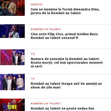
VEDETE
Cum se menține în formă Alexandra Dinu,
jurata de la Românii au talent
ROMÂNII AU TALENT
Cine este Filip Cioc, primul Golden Buzz
Românii au talent sezonul 11
TV
Numere de senzație la Românii au talent.
Roata morții, cel mai spectaculos moment
al serii
TV
Românii au talent începe azi! Se anunță un
show de zile mari
ROMÂNII AU TALENT
Românii au talent se poate vedea live