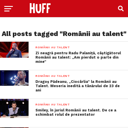
All posts tagged "Românii au talent"
ROMÂNII AU TALENT
Zi neagră pentru Radu Palaniță, câștigătorul
Românii au talent: „Am pierdut o parte din
mine”
ROMÂNII AU TALENT
Dragoș Pădeanu, „Ciocârlia” la Românii au
Talent. Meseria inedită a tânărului de 23 de
ani
ROMÂNII AU TALENT
Smiley, în juriul Românii au talent. De ce a
schimbat rolul de prezentator