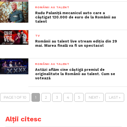
ROMÂNII AU TALENT
Radu Palaniță mecanicul auto care a
câștigat 120.000 de euro de la Românii au
talent
TV
Românii au talent live stream ediția din 29
mai. Marea finală va fi un spectacol
ROMÂNII AU TALENT
Astăzi aflăm cine câștigă premiul de
originalitate la Românii au talent. Cum se
votează
PAGE 1 OF 10
1
2
3
4
5
NEXT ›
LAST »
Alții citesc