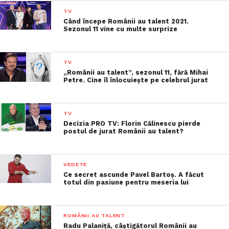
TV
Când începe Românii au talent 2021.
Sezonul 11 vine cu multe surprize
TV
„Românii au talent”, sezonul 11, fără Mihai
Petre. Cine îl înlocuiește pe celebrul jurat
TV
Decizia PRO TV: Florin Călinescu pierde
postul de jurat Românii au talent?
VEDETE
Ce secret ascunde Pavel Bartoș. A făcut
totul din pasiune pentru meseria lui
ROMÂNII AU TALENT
Radu Palaniță, câștigătorul Românii au