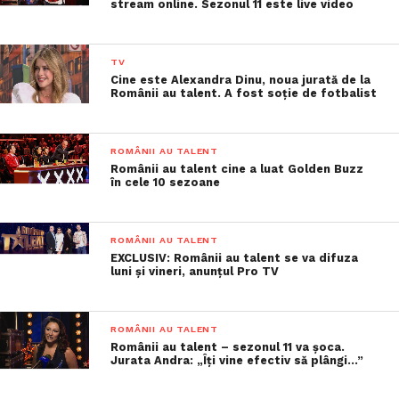
stream online. Sezonul 11 este live video
TV
Cine este Alexandra Dinu, noua jurată de la
Românii au talent. A fost soție de fotbalist
ROMÂNII AU TALENT
Românii au talent cine a luat Golden Buzz
în cele 10 sezoane
ROMÂNII AU TALENT
EXCLUSIV: Românii au talent se va difuza
luni și vineri, anunțul Pro TV
ROMÂNII AU TALENT
Românii au talent – sezonul 11 va șoca.
Jurata Andra: „Îți vine efectiv să plângi…”