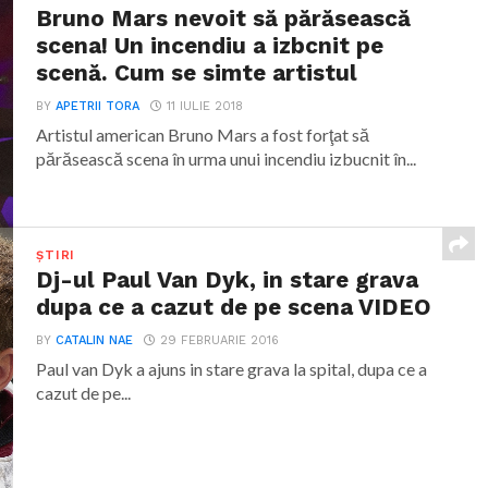
Bruno Mars nevoit să părăsească
scena! Un incendiu a izbcnit pe
scenă. Cum se simte artistul
BY
APETRII TORA
11 IULIE 2018
Artistul american Bruno Mars a fost forţat să
părăsească scena în urma unui incendiu izbucnit în...
ȘTIRI
Dj-ul Paul Van Dyk, in stare grava
dupa ce a cazut de pe scena VIDEO
BY
CATALIN NAE
29 FEBRUARIE 2016
Paul van Dyk a ajuns in stare grava la spital, dupa ce a
cazut de pe...