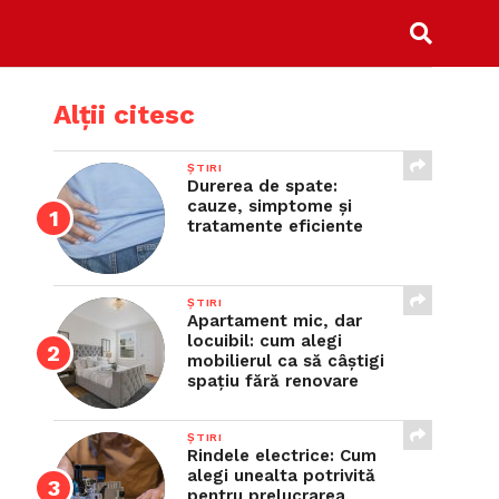
Alții citesc
ȘTIRI
Durerea de spate:
cauze, simptome și
tratamente eficiente
ȘTIRI
Apartament mic, dar
locuibil: cum alegi
mobilierul ca să câștigi
spațiu fără renovare
ȘTIRI
Rindele electrice: Cum
alegi unealta potrivită
pentru prelucrarea