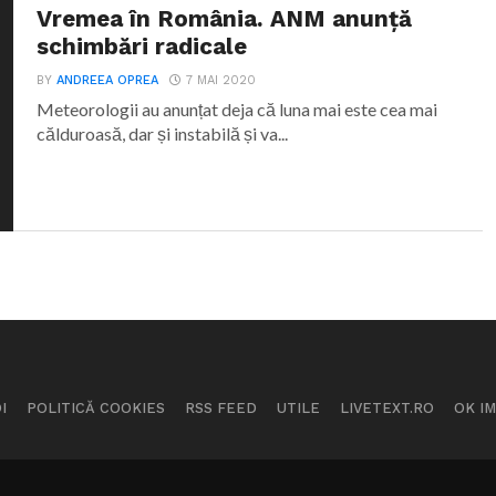
Vremea în România. ANM anunță
schimbări radicale
BY
ANDREEA OPREA
7 MAI 2020
Meteorologii au anunțat deja că luna mai este cea mai
călduroasă, dar și instabilă și va...
I
POLITICĂ COOKIES
RSS FEED
UTILE
LIVETEXT.RO
OK I