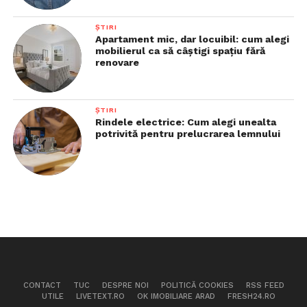
ȘTIRI
Apartament mic, dar locuibil: cum alegi
mobilierul ca să câștigi spațiu fără
renovare
ȘTIRI
Rindele electrice: Cum alegi unealta
potrivită pentru prelucrarea lemnului
CONTACT
TUC
DESPRE NOI
POLITICĂ COOKIES
RSS FEED
UTILE
LIVETEXT.RO
OK IMOBILIARE ARAD
FRESH24.RO