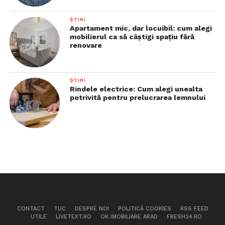
ȘTIRI
Apartament mic, dar locuibil: cum alegi
mobilierul ca să câștigi spațiu fără
renovare
ȘTIRI
Rindele electrice: Cum alegi unealta
potrivită pentru prelucrarea lemnului
CONTACT
TUC
DESPRE NOI
POLITICĂ COOKIES
RSS FEED
UTILE
LIVETEXT.RO
OK IMOBILIARE ARAD
FRESH24.RO