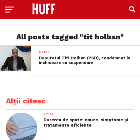
All posts tagged "tit holban"
ȘTIRI
Deputatul Titi Holban (PSD), condamnat la
închisoare cu suspendare
Alții citesc
ȘTIRI
Durerea de spate: cauze, simptome și
tratamente eficiente