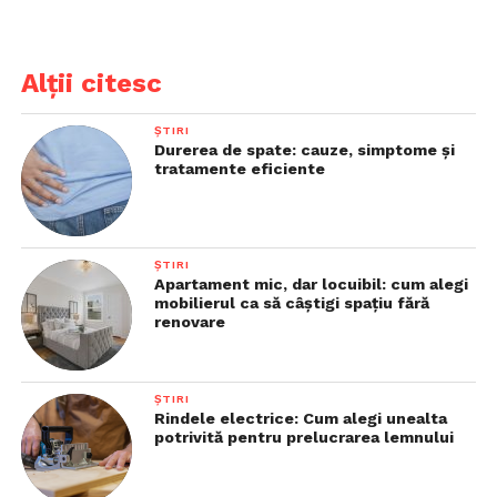
Alții citesc
ȘTIRI
Durerea de spate: cauze, simptome și
tratamente eficiente
ȘTIRI
Apartament mic, dar locuibil: cum alegi
mobilierul ca să câștigi spațiu fără
renovare
ȘTIRI
Rindele electrice: Cum alegi unealta
potrivită pentru prelucrarea lemnului