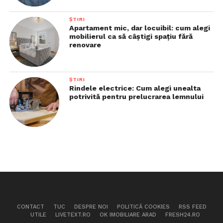
ȘTIRI
Apartament mic, dar locuibil: cum alegi
mobilierul ca să câștigi spațiu fără
renovare
ȘTIRI
Rindele electrice: Cum alegi unealta
potrivită pentru prelucrarea lemnului
CONTACT
TUC
DESPRE NOI
POLITICĂ COOKIES
RSS FEED
UTILE
LIVETEXT.RO
OK IMOBILIARE ARAD
FRESH24.RO