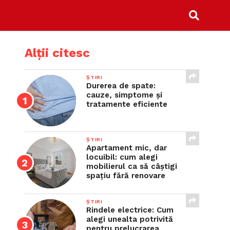
Alții citesc
ȘTIRI
Durerea de spate:
cauze, simptome și
tratamente eficiente
ȘTIRI
Apartament mic, dar
locuibil: cum alegi
mobilierul ca să câștigi
spațiu fără renovare
ȘTIRI
Rindele electrice: Cum
alegi unealta potrivită
pentru prelucrarea