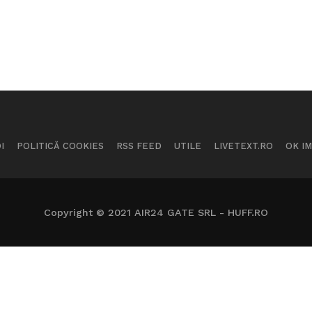
I
POLITICĂ COOKIES
RSS FEED
UTILE
LIVETEXT.RO
OK I
Copyright © 2021 AIR24 GATE SRL - HUFF.RO