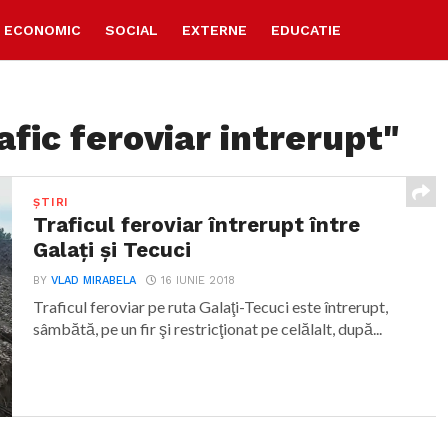
ECONOMIC
SOCIAL
EXTERNE
EDUCATIE
afic feroviar intrerupt"
ȘTIRI
Traficul feroviar întrerupt între
Galați și Tecuci
BY
VLAD MIRABELA
16 IUNIE 2018
Traficul feroviar pe ruta Galaţi-Tecuci este întrerupt,
sâmbătă, pe un fir şi restricţionat pe celălalt, după...