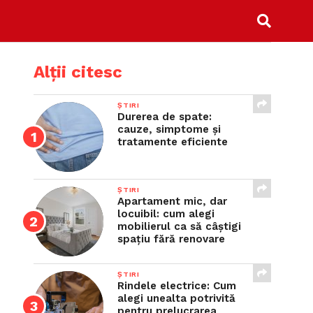
Alții citesc
ȘTIRI
Durerea de spate:
cauze, simptome și
tratamente eficiente
ȘTIRI
Apartament mic, dar
locuibil: cum alegi
mobilierul ca să câștigi
spațiu fără renovare
ȘTIRI
Rindele electrice: Cum
alegi unealta potrivită
pentru prelucrarea