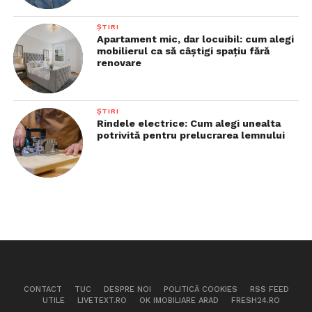
ȘTIRI
Apartament mic, dar locuibil: cum alegi
mobilierul ca să câștigi spațiu fără
renovare
ȘTIRI
Rindele electrice: Cum alegi unealta
potrivită pentru prelucrarea lemnului
CONTACT
TUC
DESPRE NOI
POLITICĂ COOKIES
RSS FEED
UTILE
LIVETEXT.RO
OK IMOBILIARE ARAD
FRESH24.RO