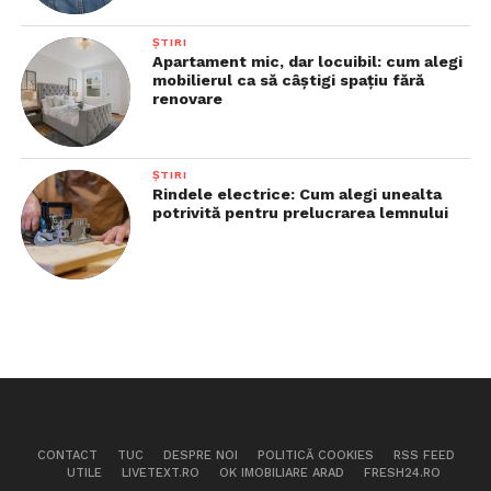
ȘTIRI
Apartament mic, dar locuibil: cum alegi
mobilierul ca să câștigi spațiu fără
renovare
ȘTIRI
Rindele electrice: Cum alegi unealta
potrivită pentru prelucrarea lemnului
CONTACT
TUC
DESPRE NOI
POLITICĂ COOKIES
RSS FEED
UTILE
LIVETEXT.RO
OK IMOBILIARE ARAD
FRESH24.RO