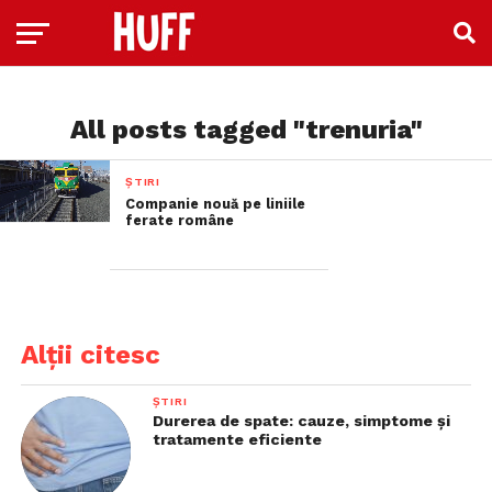
All posts tagged "trenuria"
ȘTIRI
Companie nouă pe liniile
ferate române
Alții citesc
ȘTIRI
Durerea de spate: cauze, simptome și
tratamente eficiente