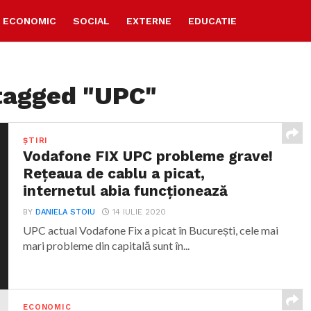
ECONOMIC
SOCIAL
EXTERNE
EDUCATIE
 tagged "UPC"
ȘTIRI
Vodafone FIX UPC probleme grave!
Rețeaua de cablu a picat,
internetul abia funcționează
BY
DANIELA STOIU
14 IULIE 2020
UPC actual Vodafone Fix a picat în București, cele mai
mari probleme din capitală sunt în...
ECONOMIC