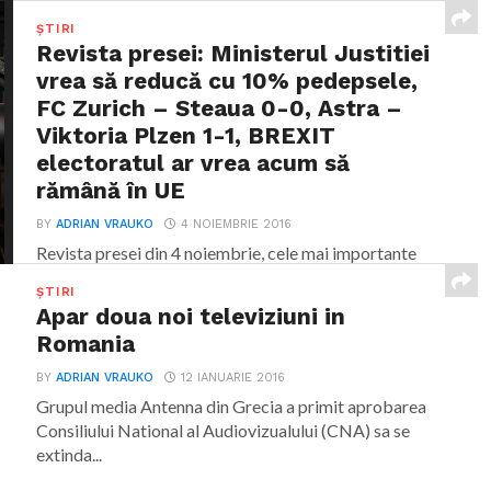
ȘTIRI
Revista presei: Ministerul Justitiei
vrea să reducă cu 10% pedepsele,
FC Zurich – Steaua 0-0, Astra –
Viktoria Plzen 1-1, BREXIT
electoratul ar vrea acum să
rămână în UE
BY
ADRIAN VRAUKO
4 NOIEMBRIE 2016
Revista presei din 4 noiembrie, cele mai importante
știri ale zilei. Condițiile din închisori ar putea...
ȘTIRI
Apar doua noi televiziuni in
Romania
BY
ADRIAN VRAUKO
12 IANUARIE 2016
Grupul media Antenna din Grecia a primit aprobarea
Consiliului National al Audiovizualului (CNA) sa se
extinda...