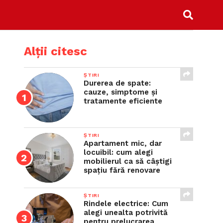
Alții citesc
ȘTIRI
Durerea de spate:
cauze, simptome și
tratamente eficiente
ȘTIRI
Apartament mic, dar
locuibil: cum alegi
mobilierul ca să câștigi
spațiu fără renovare
ȘTIRI
Rindele electrice: Cum
alegi unealta potrivită
pentru prelucrarea