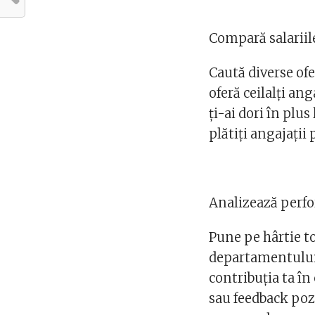
Compară salariil
Caută diverse ofer
oferă ceilalți ang
ți-ai dori în plu
plătiți angajații 
Analizează perfo
Pune pe hârtie to
departamentului 
contribuția ta î
sau feedback pozi