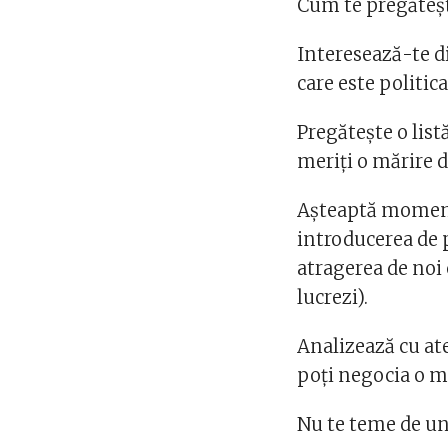
Cum te pregăteșt
Interesează-te 
care este politica
Pregătește o lis
meriți o mărire d
Așteaptă momentu
introducerea de 
atragerea de noi 
lucrezi).
Analizează cu ate
poți negocia o ma
Nu te teme de un