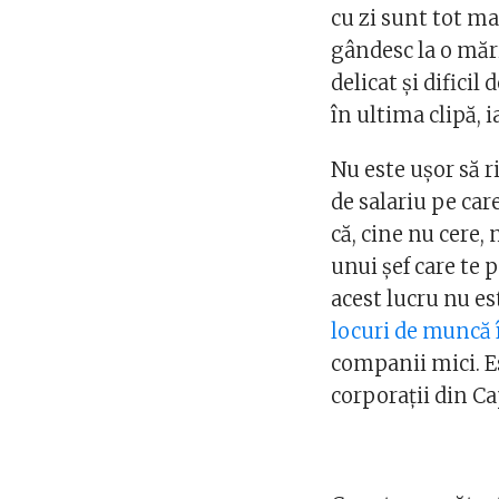
cu zi sunt tot ma
gândesc la o mări
delicat și dificil
în ultima clipă, i
Nu este ușor să r
de salariu pe care
că, cine nu cere,
unui șef care te 
acest lucru nu es
locuri de muncă
companii mici. Es
corporații din Ca