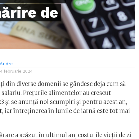
mărire de
Andrei
14 februarie 2024
i din diverse domenii se gândesc deja cum să
 salariu. Prețurile alimentelor au crescut
3 și se anunță noi scumpiri și pentru acest an,
t, iar întreținerea în lunile de iarnă este tot mai
are a scăzut în ultimul an, costurile vieții de zi