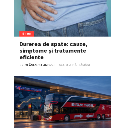
ȘTIRI
Durerea de spate: cauze,
simptome și tratamente
eficiente
ACUM 3 SĂPTĂMÂNI
BY
OLĂNESCU ANDREI