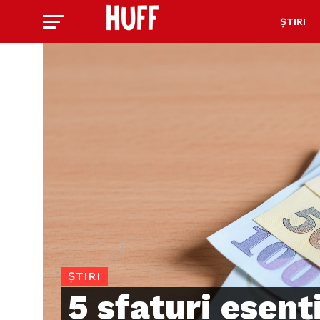
ȘTIRI
ȘTIRI
5 sfaturi esenț