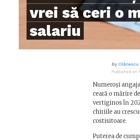
vrei să ceri o 
salariu
By
Olănescu 
Published on
Numeroși angajaț
ceară o mărire de
vertiginos în 202
chiriile au crescu
costisitoare.
Puterea de cumpăr