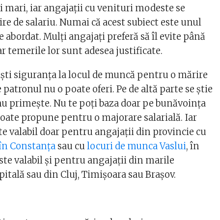
i mari, iar angajații cu venituri modeste se
re de salariu. Numai că acest subiect este unul
 de abordat. Mulți angajați preferă să îl evite până
ar temerile lor sunt adesea justificate.
iști siguranța la locul de muncă pentru o mărire
 patronul nu o poate oferi. Pe de altă parte se știe
 nu primește. Nu te poți baza doar pe bunăvoința
poate propune pentru o majorare salarială. Iar
te valabil doar pentru angajații din provincie cu
 în Constanța
sau cu
locuri de munca Vaslui
, în
te valabil și pentru angajații din marile
pitală sau din Cluj, Timișoara sau Brașov.