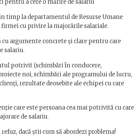
i pentru a cere o mărire de salariu
din timp la departamentul de Resurse Umane
 firmei cu privire la majorările salariale.
tă cu argumente concrete și clare pentru care
e salariu.
l potrivit (schimbări în conducere,
proiecte noi, schimbări ale programului de lucru,
clienți, rezultate deosebite ale echipei cu care
nție care este persoana cea mai potrivită cu care
jorare de salariu.
 refuz, dacă știi cum să abordezi problema!