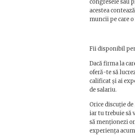
congresele sau pr
acestea contează 
muncii pe care o 
Fii disponibil pe
Dacă firma la care
oferă-te să lucre
calificat și ai ex
de salariu.
Orice discuție de
iar tu trebuie să
să menționezi or
experiența acum