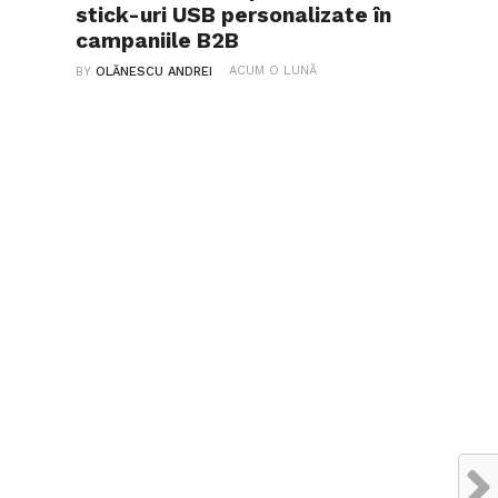
stick-uri USB personalizate în
campaniile B2B
ACUM O LUNĂ
BY
OLĂNESCU ANDREI