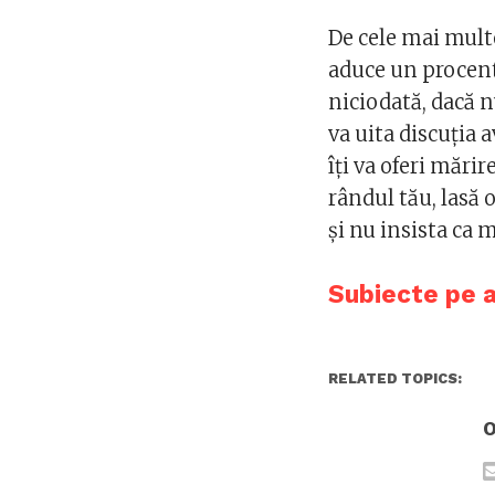
De cele mai multe
aduce un procent
niciodată, dacă n
va uita discuția 
îți va oferi mărir
rândul tău, lasă
și nu insista ca 
Subiecte pe 
RELATED TOPICS:
O