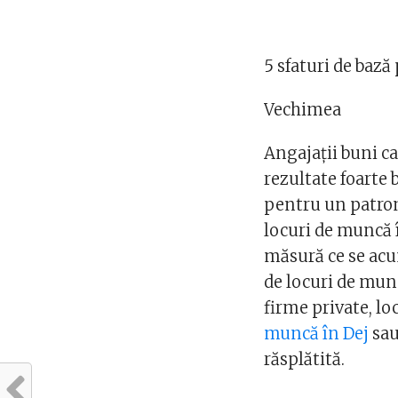
5 sfaturi de bază
Vechimea
Angajații buni ca
rezultate foarte 
pentru un patron
locuri de muncă 
măsură ce se acu
de locuri de mun
firme private, l
muncă în Dej
sa
răsplătită.