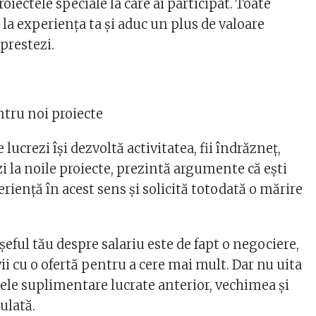
oiectele speciale la care ai participat. Toate
la experiența ta și aduc un plus de valoare
prestezi.
ntru noi proiecte
 lucrezi își dezvoltă activitatea, fii îndrăzneț,
zi la noile proiecte, prezintă argumente că ești
periență în acest sens și solicită totodată o mărire
 șeful tău despre salariu este de fapt o negociere,
 vii cu o ofertă pentru a cere mai mult. Dar nu uita
ele suplimentare lucrate anterior, vechimea și
ulată.