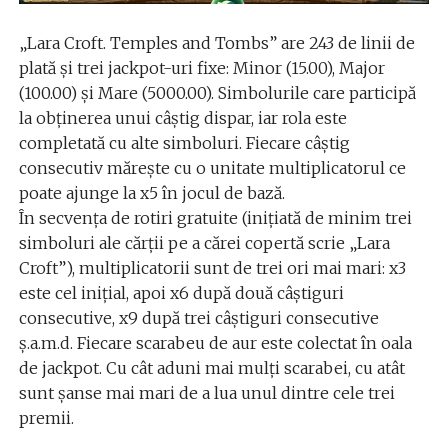
„Lara Croft. Temples and Tombs” are 243 de linii de
plată și trei jackpot-uri fixe: Minor (15.00), Major
(100.00) și Mare (5000.00). Simbolurile care participă
la obținerea unui câștig dispar, iar rola este
completată cu alte simboluri. Fiecare câștig
consecutiv mărește cu o unitate multiplicatorul ce
poate ajunge la x5 în jocul de bază.
În secvența de rotiri gratuite (inițiată de minim trei
simboluri ale cărții pe a cărei copertă scrie „Lara
Croft”), multiplicatorii sunt de trei ori mai mari: x3
este cel inițial, apoi x6 după două câștiguri
consecutive, x9 după trei câștiguri consecutive
ș.a.m.d. Fiecare scarabeu de aur este colectat în oala
de jackpot. Cu cât aduni mai mulți scarabei, cu atât
sunt șanse mai mari de a lua unul dintre cele trei
premii.