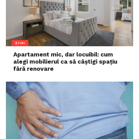
ȘTIRI
Apartament mic, dar locuibil: cum
alegi mobilierul ca să câștigi spațiu
fără renovare