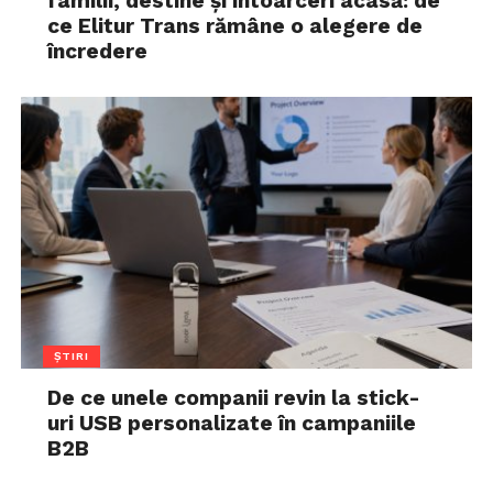
familii, destine și întoarceri acasă: de
ce Elitur Trans rămâne o alegere de
încredere
ȘTIRI
De ce unele companii revin la stick-
uri USB personalizate în campaniile
B2B