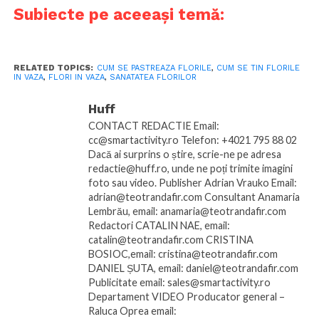
Subiecte pe aceeași temă:
RELATED TOPICS:
CUM SE PASTREAZA FLORILE
,
CUM SE TIN FLORILE
IN VAZA
,
FLORI IN VAZA
,
SANATATEA FLORILOR
Huff
CONTACT REDACTIE Email:
cc@smartactivity.ro Telefon: +4021 795 88 02
Dacă ai surprins o știre, scrie-ne pe adresa
redactie@huff.ro, unde ne poți trimite imagini
foto sau video. Publisher Adrian Vrauko Email:
adrian@teotrandafir.com Consultant Anamaria
Lembrău, email: anamaria@teotrandafir.com
Redactori CATALIN NAE, email:
catalin@teotrandafir.com CRISTINA
BOSIOC,email: cristina@teotrandafir.com
DANIEL ȘUTA, email: daniel@teotrandafir.com
Publicitate email: sales@smartactivity.ro
Departament VIDEO Producator general –
Raluca Oprea email: