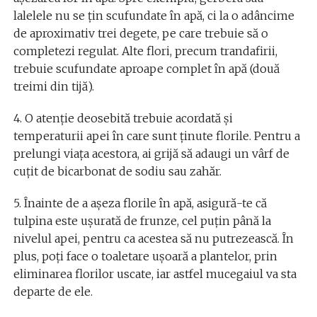
lalelele nu se ţin scufundate în apă, ci la o adâncime
de aproximativ trei degete, pe care trebuie să o
completezi regulat. Alte flori, precum trandafirii,
trebuie scufundate aproape complet în apă (două
treimi din tijă).
4. O atenţie deosebită trebuie acordată şi
temperaturii apei în care sunt ţinute florile. Pentru a
prelungi viaţa acestora, ai grijă să adaugi un vârf de
cuţit de bicarbonat de sodiu sau zahăr.
5. Înainte de a aşeza florile în apă, asigură-te că
tulpina este uşurată de frunze, cel puţin până la
nivelul apei, pentru ca acestea să nu putrezească. În
plus, poţi face o toaletare uşoară a plantelor, prin
eliminarea florilor uscate, iar astfel mucegaiul va sta
departe de ele.