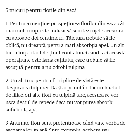
5 trucuri pentru florile din vază:
1. Pentru a menţine prospeţimea florilor din vază cât
mai mult timp, este indicat să scurtezi tijele acestora
cu aproape doi centimetri. Tăietura trebuie să fie
oblică, nu dreaptă, petru a mări absorbţia apei. Un alt
lucru important de ţinut cont atunci când faci această
operaţiune este lama cuţitului, care trebuie să fie
ascuţită, pentru a nu zdrobi tulpina.
2. Un alt truc pentru flori pline de viaţă este
despicarea tulpinei. Dacă ai primit în dar un buchet
de liliac, ori alte flori cu tulpină tare, acestea se vor
usca destul de repede dacă nu vor putea absorbi
suficientă apă.
3. Anumite flori sunt pretenţioase când vine vorba de
aşezarea lor în apă. Spre exemplu, gerbera sau