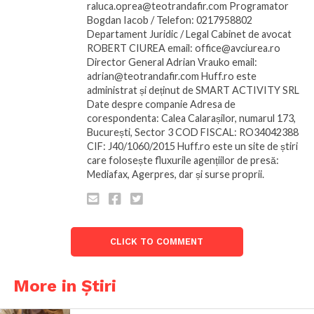
raluca.oprea@teotrandafir.com Programator
Bogdan Iacob / Telefon: 0217958802
Departament Juridic / Legal Cabinet de avocat
ROBERT CIUREA email: office@avciurea.ro
Director General Adrian Vrauko email:
adrian@teotrandafir.com Huff.ro este
administrat și deținut de SMART ACTIVITY SRL
Date despre companie Adresa de
corespondenta: Calea Calarașilor, numarul 173,
București, Sector 3 COD FISCAL: RO34042388
CIF: J40/1060/2015 Huff.ro este un site de știri
care folosește fluxurile agențiilor de presă:
Mediafax, Agerpres, dar și surse proprii.
CLICK TO COMMENT
More in Știri