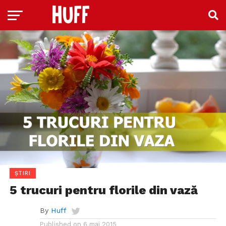
ȘTIRI
5 trucuri pentru florile din vază
By
Huff
Published on
6 mai 2015