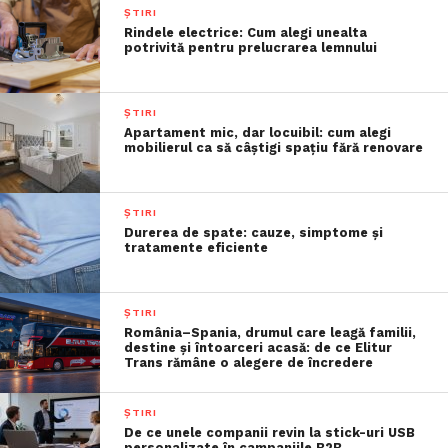
ȘTIRI
Rindele electrice: Cum alegi unealta
potrivită pentru prelucrarea lemnului
ȘTIRI
Apartament mic, dar locuibil: cum alegi
mobilierul ca să câștigi spațiu fără renovare
ȘTIRI
Durerea de spate: cauze, simptome și
tratamente eficiente
ȘTIRI
România–Spania, drumul care leagă familii,
destine și întoarceri acasă: de ce Elitur
Trans rămâne o alegere de încredere
ȘTIRI
De ce unele companii revin la stick-uri USB
personalizate în campaniile B2B