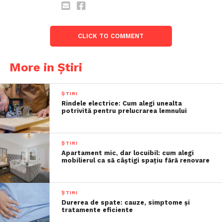
CLICK TO COMMENT
More in Știri
ȘTIRI
Rindele electrice: Cum alegi unealta
potrivită pentru prelucrarea lemnului
ȘTIRI
Apartament mic, dar locuibil: cum alegi
mobilierul ca să câștigi spațiu fără renovare
ȘTIRI
Durerea de spate: cauze, simptome și
tratamente eficiente