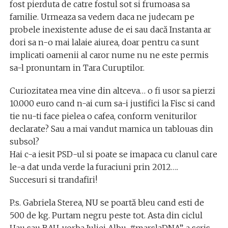
fost pierduta de catre fostul sot si frumoasa sa
familie. Urmeaza sa vedem daca ne judecam pe
probele inexistente aduse de ei sau dacă Instanta ar
dori sa n-o mai lalaie aiurea, doar pentru ca sunt
implicati oamenii al caror nume nu ne este permis
sa-l pronuntam in Tara Curuptilor.
Curiozitatea mea vine din altceva… o fi usor sa pierzi
10.000 euro cand n-ai cum sa-i justifici la Fisc si cand
tie nu-ti face pielea o cafea, conform veniturilor
declarate? Sau a mai vandut mamica un tablouas din
subsol?
Hai c-a iesit PSD-ul si poate se imapaca cu clanul care
le-a dat unda verde la furaciuni prin 2012….
Succesuri si trandafiri!
P.s. Gabriela Sterea, NU se poartă bleu cand esti de
500 de kg. Purtam negru peste tot. Asta din ciclul
Uau sau BAU, vorba Iuliei Albu. ‪#‎marslaDNA‬”, a scris