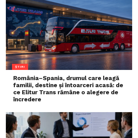
ȘTIRI
România–Spania, drumul care leagă
familii, destine și întoarceri acasă: de
ce Elitur Trans rămâne o alegere de
încredere