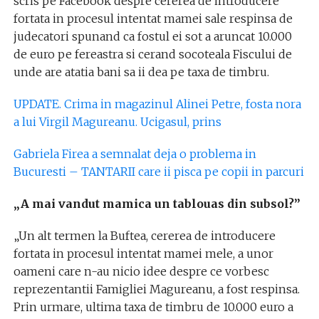
scris pe Facebook despre cererea de introducere
fortata in procesul intentat mamei sale respinsa de
judecatori spunand ca fostul ei sot a aruncat 10.000
de euro pe fereastra si cerand socoteala Fiscului de
unde are atatia bani sa ii dea pe taxa de timbru.
UPDATE. Crima in magazinul Alinei Petre, fosta nora
a lui Virgil Magureanu. Ucigasul, prins
Gabriela Firea a semnalat deja o problema in
Bucuresti – TANTARII care ii pisca pe copii in parcuri
„A mai vandut mamica un tablouas din subsol?”
„Un alt termen la Buftea, cererea de introducere
fortata in procesul intentat mamei mele, a unor
oameni care n-au nicio idee despre ce vorbesc
reprezentantii Famigliei Magureanu, a fost respinsa.
Prin urmare, ultima taxa de timbru de 10.000 euro a