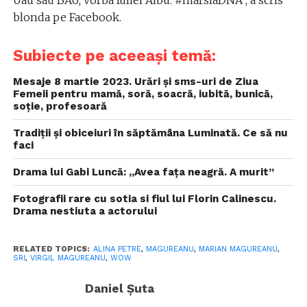
blonda pe Facebook.
Subiecte pe aceeași temă:
Mesaje 8 martie 2023. Urări și sms-uri de Ziua
Femeii pentru mamă, soră, soacră, iubită, bunică,
soție, profesoară
Tradiții și obiceiuri în săptămâna Luminată. Ce să nu
faci
Drama lui Gabi Luncă: „Avea faţa neagră. A murit”
Fotografii rare cu sotia si fiul lui Florin Calinescu.
Drama nestiuta a actorului
RELATED TOPICS:
ALINA PETRE
,
MAGUREANU
,
MARIAN MAGUREANU
,
SRI
,
VIRGIL MAGUREANU
,
WOW
Daniel Șuta