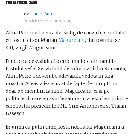
mama sa
By
Daniel Șuta
Published on
7 iunie 2016
Alina Petre se bucura de castig de cauza in scandalul
cu fostul ei sot Marian
Magureanu
, fiul fostului sef
SRI, Virgil Magureanu.
Dupa ce a dezvaluit afacerile mafiote din familia
fostului sef al Serviciului de Informatii din Romania,
Alina Petre a devenit o adevarata vedeta in tara
noastra. Aceasta i-a acuzat de fapte de corupti nu
doar pe membrii familiei Magureanu, ci si pe
politicienii care au avut legatura cu acest clan, printre
care fostul presedinte PNL Crin Antonescu si Traian
Basescu.
In urma cu putin timp, fosta nora a lui Magureanu a