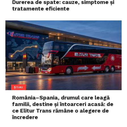
Durerea de spate: cauze, simptome și
tratamente eficiente
ȘTIRI
România–Spania, drumul care leagă
familii, destine și întoarceri acasă: de
ce Elitur Trans rămâne o alegere de
încredere