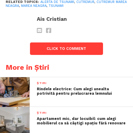
RELATED TOPICS:
ALERTA DE TSUNAMI
,
CUTREMUR
,
CUTREMUR MAREA
NEAGRA
,
MAREA NEAGRA
,
TSUNAMI
Ais Cristian
CLICK TO COMMENT
More in Știri
ȘTIRI
Rindele electrice: Cum alegi unealta
potrivită pentru prelucrarea lemnului
ȘTIRI
Apartament mic, dar locuibil: cum alegi
mobilierul ca să câștigi spațiu fără renovare