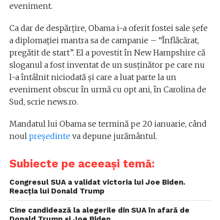
eveniment.
Ca dar de despărţire, Obama i-a oferit fostei sale şefe
a diplomaţiei mantra sa de campanie – “Înflăcărat,
pregătit de start”. El a povestit în New Hampshire că
sloganul a fost inventat de un susţinător pe care nu
l-a întâlnit niciodată şi care a luat parte la un
eveniment obscur în urmă cu opt ani, în Carolina de
Sud, scrie news.ro.
Mandatul lui Obama se termină pe 20 ianuarie, când
noul
președinte
va depune jurământul.
Subiecte pe aceeași temă:
Congresul SUA a validat victoria lui Joe Biden.
Reacția lui Donald Trump
Cine candidează la alegerile din SUA în afară de
Donald Trump și Joe Biden