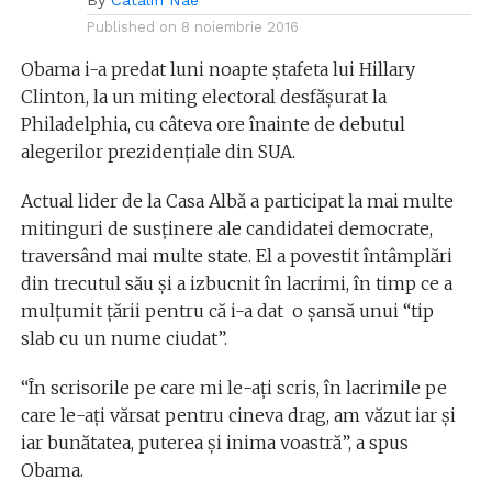
By
Catalin Nae
Published on
8 noiembrie 2016
Obama i-a predat luni noapte ștafeta lui Hillary
Clinton, la un miting electoral desfășurat la
Philadelphia, cu câteva ore înainte de debutul
alegerilor prezidențiale din SUA.
Actual lider de la Casa Albă a participat la mai multe
mitinguri de susținere ale candidatei democrate,
traversând mai multe state. El a povestit întâmplări
din trecutul său și a izbucnit în lacrimi, în timp ce a
mulțumit țării pentru că i-a dat o şansă unui “tip
slab cu un nume ciudat”.
“În scrisorile pe care mi le-aţi scris, în lacrimile pe
care le-aţi vărsat pentru cineva drag, am văzut iar şi
iar bunătatea, puterea şi inima voastră”, a spus
Obama.