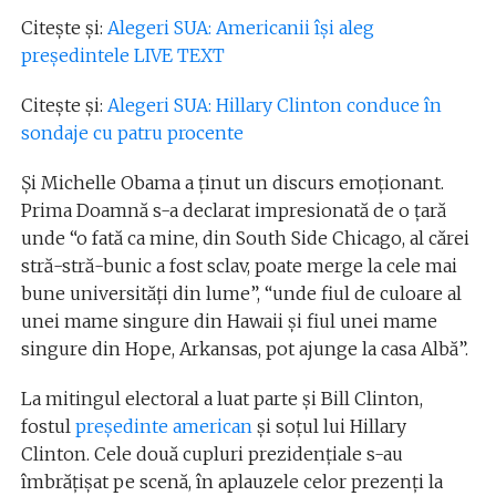
Citește și:
Alegeri SUA: Americanii își aleg
președintele LIVE TEXT
Citește și:
Alegeri SUA: Hillary Clinton conduce în
sondaje cu patru procente
Și Michelle Obama a ținut un discurs emoționant.
Prima Doamnă s-a declarat impresionată de o ţară
unde “o fată ca mine, din South Side Chicago, al cărei
stră-stră-bunic a fost sclav, poate merge la cele mai
bune universităţi din lume”, “unde fiul de culoare al
unei mame singure din Hawaii şi fiul unei mame
singure din Hope, Arkansas, pot ajunge la casa Albă”.
La mitingul electoral a luat parte și Bill Clinton,
fostul
președinte american
și soțul lui Hillary
Clinton. Cele două cupluri prezidențiale s-au
îmbrățișat pe scenă, în aplauzele celor prezenți la