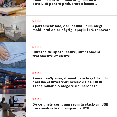
potrivită pentru prelucrarea lemnului
ȘTIRI
Apartament mic, dar locuibil: cum alegi
mobilierul ca să câștigi spațiu fără renovare
ȘTIRI
Durerea de spate: cauze, simptome și
tratamente eficiente
ȘTIRI
România–Spania, drumul care leagă familii,
destine și întoarceri acasă: de ce Elitur
Trans rămâne o alegere de încredere
ȘTIRI
De ce unele companii revin la stick-uri USB
personalizate în campaniile B2B