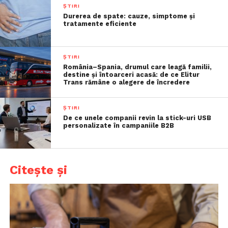
ȘTIRI
Durerea de spate: cauze, simptome și
tratamente eficiente
ȘTIRI
România–Spania, drumul care leagă familii,
destine și întoarceri acasă: de ce Elitur
Trans rămâne o alegere de încredere
ȘTIRI
De ce unele companii revin la stick-uri USB
personalizate în campaniile B2B
Citește și