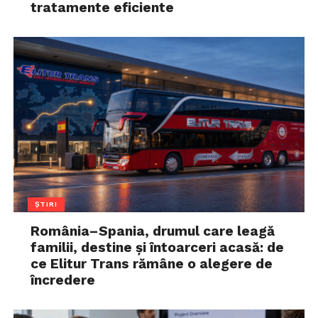
tratamente eficiente
ȘTIRI
România–Spania, drumul care leagă
familii, destine și întoarceri acasă: de
ce Elitur Trans rămâne o alegere de
încredere