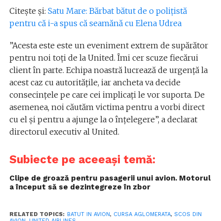
Citește și:
Satu Mare: Bărbat bătut de o polițistă
pentru că i-a spus că seamănă cu Elena Udrea
”Acesta este este un eveniment extrem de supărător
pentru noi toți de la United. Îmi cer scuze fiecărui
client în parte. Echipa noastră lucrează de urgență la
acest caz cu autoritățile, iar ancheta va decide
consecințele pe care cei implicați le vor suporta. De
asemenea, noi căutăm victima pentru a vorbi direct
cu el și pentru a ajunge la o înțelegere”, a declarat
directorul executiv al United.
Subiecte pe aceeași temă:
Clipe de groază pentru pasagerii unui avion. Motorul
a început să se dezintegreze în zbor
RELATED TOPICS:
BATUT IN AVION
,
CURSA AGLOMERATA
,
SCOS DIN
AVION
,
UNITED AIRLINES