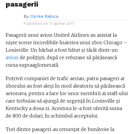
pasagerii
By
Oprea Raluca
Published on
11 aprilie 2017
Pasagerii unui avion United Airlines au asistat la
niște scene incredibile înaintea unui zbor Chicago –
Louisville. Un bărbat a fost bătut și târât dintr-un
avion
de polițiști, după ce refuzase să părăsească
cursa supraaglomerată.
Potrivit companiei de trafic aerian, patru pasageri ai
zborului au fost aleși în mod aleatoriu să părăsească
aeronava, pentru a face loc unor membrii ai staff-ului
care trebuiau să ajungă de urgență în Louisville și
Kentucky a doua zi. Acestora le-a fost oferită suma
de 800 de dolari, în schimbul acceptului.
Trei dintre pasageri au renunțat de bunăvoie la