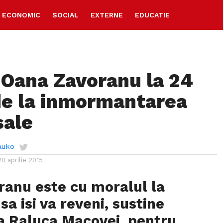
ECONOMIC
SOCIAL
EXTERNE
EDUCATIE
 Oana Zavoranu la 24
de la inmormantarea
sale
auko
20 aprilie 2015
ranu este cu moralul la
sa isi va reveni, sustine
a Raluca Macovei, pentru