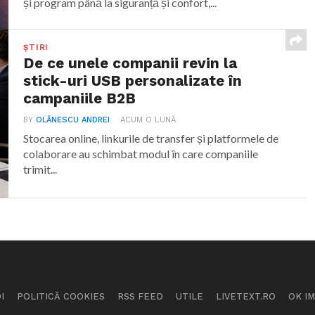
și program până la siguranță și confort,...
ȘTIRI
De ce unele companii revin la
stick-uri USB personalizate în
campaniile B2B
BY
OLĂNESCU ANDREI
ACUM O LUNĂ
Stocarea online, linkurile de transfer și platformele de
colaborare au schimbat modul în care companiile
trimit...
I
POLITICĂ COOKIES
RSS FEED
UTILE
LIVETEXT.RO
OK I