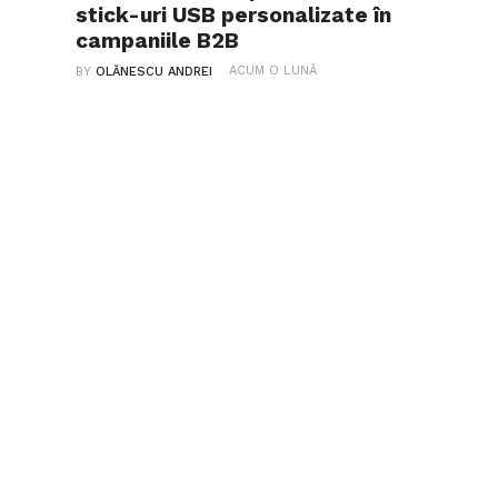
stick-uri USB personalizate în
campaniile B2B
ACUM O LUNĂ
BY
OLĂNESCU ANDREI