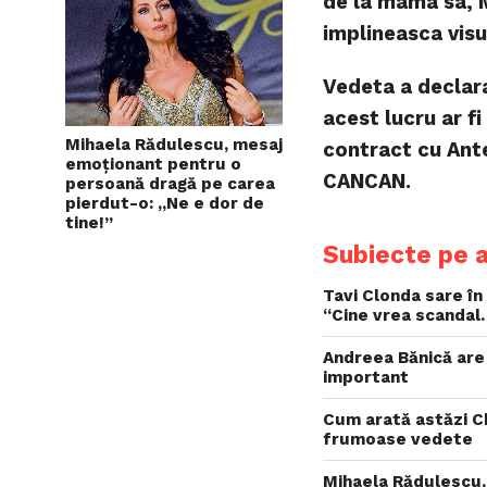
de la mama sa, M
implineasca visul
Vedeta a declara
acest lucru ar f
Mihaela Rădulescu, mesaj
contract cu Ante
emoționant pentru o
CANCAN.
persoană dragă pe carea
pierdut-o: „Ne e dor de
tine!”
Subiecte pe 
Tavi Clonda sare în
“Cine vrea scandal
Andreea Bănică are
important
Cum arată astăzi Ch
frumoase vedete
Mihaela Rădulescu,