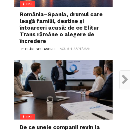
ȘTIRI
România–Spania, drumul care
leagă familii, destine și
întoarceri acasă: de ce Elitur
Trans rămâne o alegere de
încredere
ACUM 4 SĂPTĂMÂNI
BY
OLĂNESCU ANDREI
ȘTIRI
De ce unele companii revin la