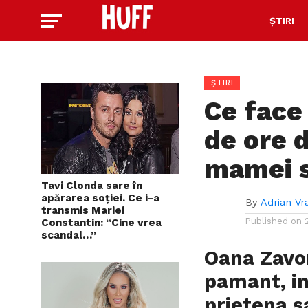
ȘTIRI
ȘTIRI
Ce face
de ore 
mamei 
Tavi Clonda sare în
apărarea soției. Ce i-a
By
Adrian Vr
transmis Mariei
Published on
Constantin: “Cine vrea
scandal…”
Oana Zavo
pamant, in
prietena s