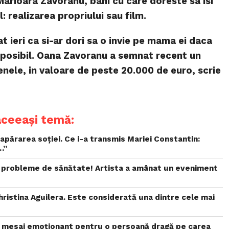
arioara Zavoranu, bani cu care doreste sa isi
: realizarea propriului sau film.
t ieri ca si-ar dori sa o invie pe mama ei daca
i posibil. Oana Zavoranu a semnat recent un
nele, in valoare de peste 20.000 de euro, scrie
aceeași temă:
 apărarea soției. Ce i-a transmis Mariei Constantin:
…”
 probleme de sănătate! Artista a amânat un eveniment
ristina Aguilera. Este considerată una dintre cele mai
 mesaj emoționant pentru o persoană dragă pe carea