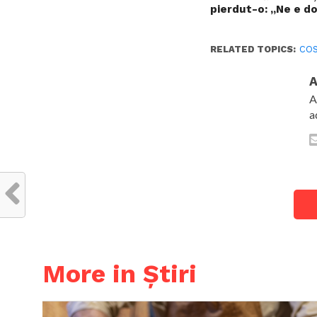
pierdut-o: „Ne e do
RELATED TOPICS:
COS
A
A
a
More in Știri