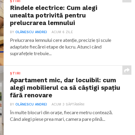
ȘTIRI
Rindele electrice: Cum alegi
unealta potrivită pentru
prelucrarea lemnului
BY
OLĂNESCU ANDREI
ACUM 6 ZILE
Prelucrarea lemnului cere atenție, precizie și scule
adaptate fiecărei etape de lucru. Atunci când
suprafețele trebuie...
ȘTIRI
Apartament mic, dar locuibil: cum
alegi mobilierul ca să câștigi spațiu
fără renovare
BY
OLĂNESCU ANDREI
ACUM 3 SĂPTĂMÂNI
În multe blocuri din orașe, fiecare metru contează.
Când alegi piese prea mari, camera pare plină...