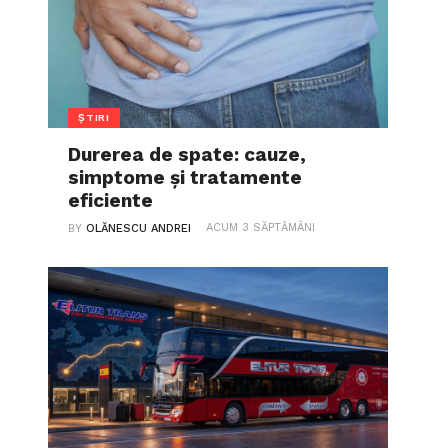
ȘTIRI
Durerea de spate: cauze,
simptome și tratamente
eficiente
ACUM 3 SĂPTĂMÂNI
BY
OLĂNESCU ANDREI