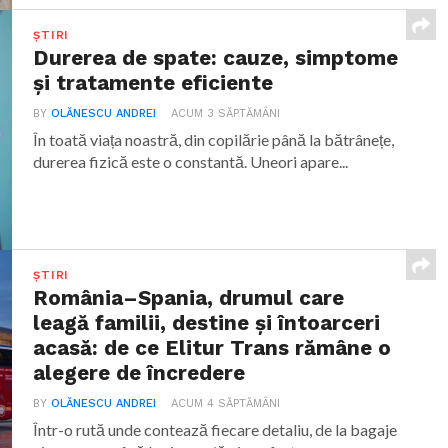
ȘTIRI
Durerea de spate: cauze, simptome
și tratamente eficiente
BY
OLĂNESCU ANDREI
ACUM 3 SĂPTĂMÂNI
În toată viața noastră, din copilărie până la bătrânețe,
durerea fizică este o constantă. Uneori apare...
ȘTIRI
România–Spania, drumul care
leagă familii, destine și întoarceri
acasă: de ce Elitur Trans rămâne o
alegere de încredere
BY
OLĂNESCU ANDREI
ACUM 4 SĂPTĂMÂNI
Într-o rută unde contează fiecare detaliu, de la bagaje