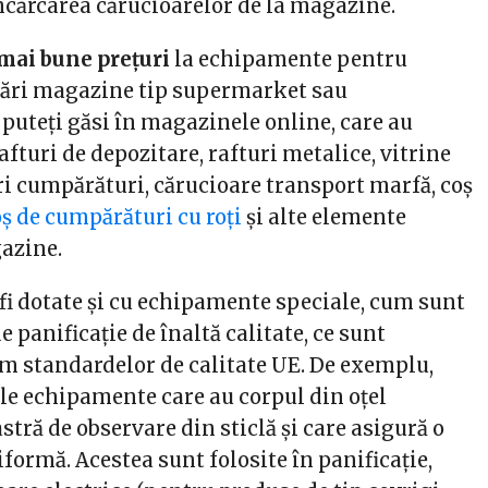
ncărcarea cărucioarelor de la magazine.
 mai bune prețuri
la echipamente pentru
tări magazine tip supermarket sau
puteți găsi în magazinele online, care au
afturi de depozitare, rafturi metalice, vitrine
ri cumpărături, cărucioare transport marfă, coș
ș de cumpărături cu roți
și alte elemente
gazine.
fi dotate și cu echipamente speciale, cum sunt
e panificație de înaltă calitate, ce sunt
rm standardelor de calitate UE. De exemplu,
le echipamente care au corpul din oțel
astră de observare din sticlă și care asigură o
ormă. Acestea sunt folosite în panificație,