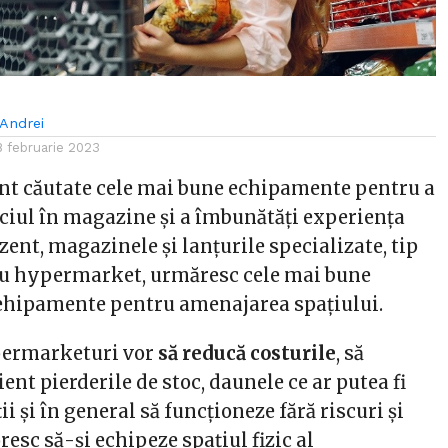
Andrei
8 februarie 2023
sunt căutate cele mai bune echipamente pentru a
iciul în magazine și a îmbunătăți experiența
ezent, magazinele și lanțurile specializate, tip
u hypermarket, urmăresc cele mai bune
e ehipamente pentru amenajarea spațiului.
permarketuri vor
să reducă costurile
, să
ent pierderile de stoc, daunele ce ar putea fi
i și în general să funcționeze fără riscuri și
resc să-și echipeze spațiul fizic al