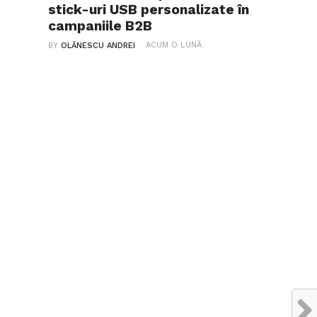
stick-uri USB personalizate în
campaniile B2B
ACUM O LUNĂ
BY
OLĂNESCU ANDREI