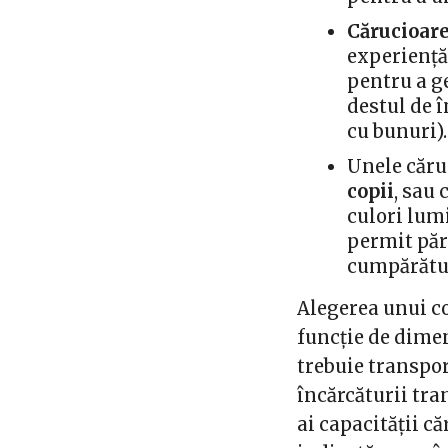
Cărucioare
experiență
pentru a g
destul de î
cu bunuri).
Unele căr
copii
, sau 
culori lumi
permit păr
cumpărătu
Alegerea unui co
funcție de dimen
trebuie transpo
încărcăturii tr
ai capacității c