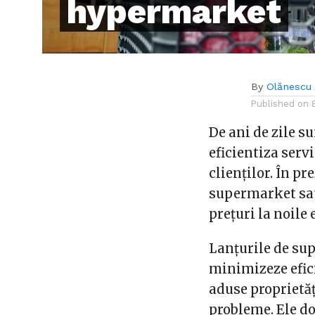
hypermarket
By
Olănescu 
Published on
De ani de zile 
eficientiza serv
clienților. În pr
supermarket sa
prețuri la noil
Lanțurile de su
minimizeze efici
aduse proprietăți
probleme. Ele do