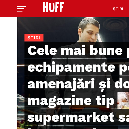
ȘTIRI
ȘTIRI
Cele mai bune 
echipamente p
amenajări și do
magazine tip
supermarket s