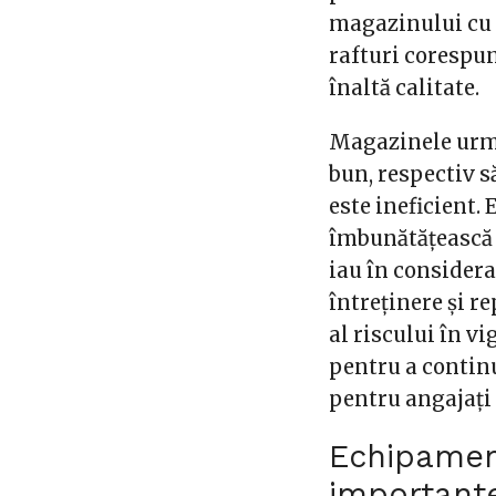
magazinului c
rafturi corespu
înaltă calitate.
Magazinele urmă
bun, respectiv s
este ineficient. 
îmbunătățească n
iau în considera
întreținere și 
al riscului în v
pentru a contin
pentru angajați 
Echipamen
important