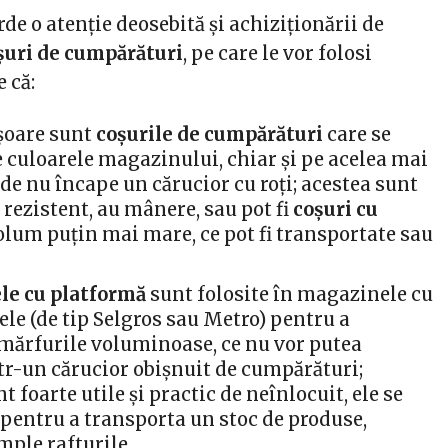
rde o atenție deosebită și achiziționării de
șuri de cumpărături
, pe care le vor folosi
e că:
șoare sunt
coșurile de cumpărături
care se
e culoarele magazinului, chiar și pe acelea mai
de nu încape un cărucior cu roți; acestea sunt
 rezistent, au mânere, sau pot fi
coșuri cu
olum puțin mai mare, ce pot fi transportate sau
le cu platformă
sunt folosite în magazinele cu
ele (de tip Selgros sau Metro) pentru a
mărfurile voluminoase, ce nu vor putea
tr-un cărucior obișnuit de cumpărături;
t foarte utile și practic de neînlocuit, ele se
i pentru a transporta un stoc de produse,
mple rafturile