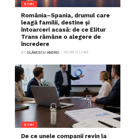
ȘTIRI
România–Spania, drumul care
leagă familii, destine și
întoarceri acasă: de ce Elitur
Trans rămâne o alegere de
încredere
ACUM O LUNĂ
BY
OLĂNESCU ANDREI
ȘTIRI
De ce unele companii revin la