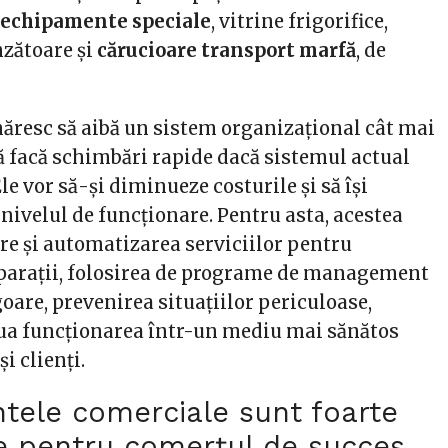
u
echipamente speciale
, vitrine frigorifice,
nzătoare și
cărucioare transport marfă
, de
resc să aibă un sistem organizațional cât mai
ă facă schimbări rapide dacă sistemul actual
Ele vor să-și diminueze costurile și să își
ivelul de funcționare. Pentru asta, acestea
re și automatizarea serviciilor pentru
reparații, folosirea de programe de management
igoare, prevenirea situațiilor periculoase,
ua funcționarea într-un mediu mai sănătos
și clienți.
tele comerciale sunt foarte
e pentru comerțul de succes