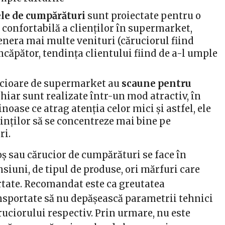
le de cumpărături
sunt proiectate pentru o
 confortabilă a clienților în supermarket,
enera mai multe venituri (căruciorul fiind
ncăpător, tendința clientului fiind de a-l umple
ucioare de supermarket au
scaune pentru
chiar sunt realizate într-un mod atractiv, în
noase ce atrag atenția celor mici și astfel, ele
inților să se concentreze mai bine pe
ri.
ș sau cărucior de cumpărături se face în
siuni, de tipul de produse, ori mărfuri care
rtate. Recomandat este ca greutatea
ansportate să nu depășească parametrii tehnici
ăruciorului respectiv. Prin urmare, nu este