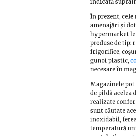
indicată supraî
În prezent,
cele
amenajări și do
hypermarket le 
produse de tip: r
frigorifice,
coșu
gunoi plastic,
co
necesare în ma
Magazinele pot 
de pildă acelea d
realizate confo
sunt căutate ace
inoxidabil, fere
temperatură unif