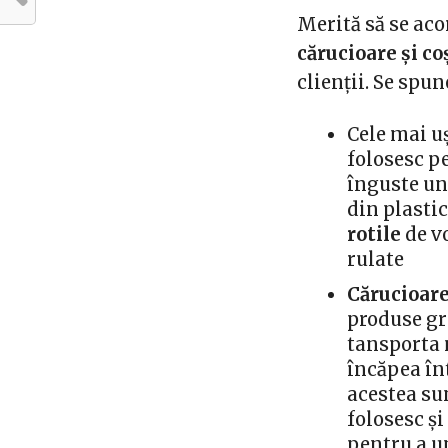
Merită să se aco
cărucioare și
co
clienții. Se spun
Cele mai u
folosesc p
înguste un
din plastic
rotile
de v
rulate
Cărucioare
produse gr
tansporta 
încăpea în
acestea sun
folosesc ș
pentru a u