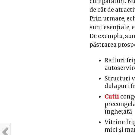
cumpărături. Nu
de cât de atracti
Prin urmare, ec
sunt esențiale, 
De exemplu, sun
păstrarea prosp
Rafturi fr
autoservir
Structuri v
dulapuri fr
Cutii
conge
precongela
înghețată
Vitrine fr
mici și ma