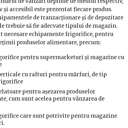
mărul de vânzări depinde de mediul respectiv,
v și accesibil este prezentat fiecare produs.
hipamentele de tranzacționare și de depozitare
ele trebuie să fie adecvate tipului de magazin.
t necesare echipamente frigorifice, pentru
ețimii produselor alimentare, precum:
igorifice pentru supermarketuri și magazine cu
e
erticale cu rafturi pentru mărfuri, de tip
igorifice
latoare pentru așezarea produselor
te, cum sunt acelea pentru vânzarea de
igorifice care sunt potrivite pentru magazine
ri.