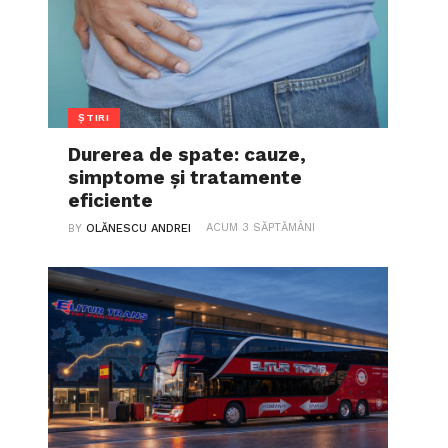
ȘTIRI
Durerea de spate: cauze,
simptome și tratamente
eficiente
ACUM 3 SĂPTĂMÂNI
BY
OLĂNESCU ANDREI