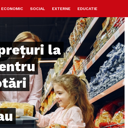
ECONOMIC
SOCIAL
EXTERNE
EDUCATIE
prețuri la
entru
tări
au