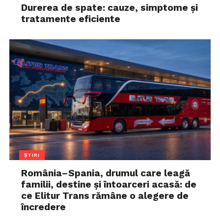
Durerea de spate: cauze, simptome și
tratamente eficiente
ȘTIRI
România–Spania, drumul care leagă
familii, destine și întoarceri acasă: de
ce Elitur Trans rămâne o alegere de
încredere