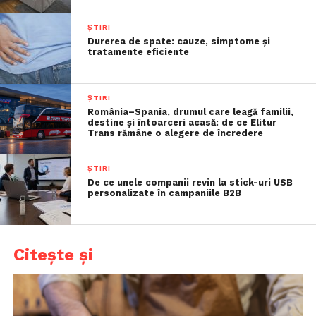
ȘTIRI
Durerea de spate: cauze, simptome și
tratamente eficiente
ȘTIRI
România–Spania, drumul care leagă familii,
destine și întoarceri acasă: de ce Elitur
Trans rămâne o alegere de încredere
ȘTIRI
De ce unele companii revin la stick-uri USB
personalizate în campaniile B2B
Citește și